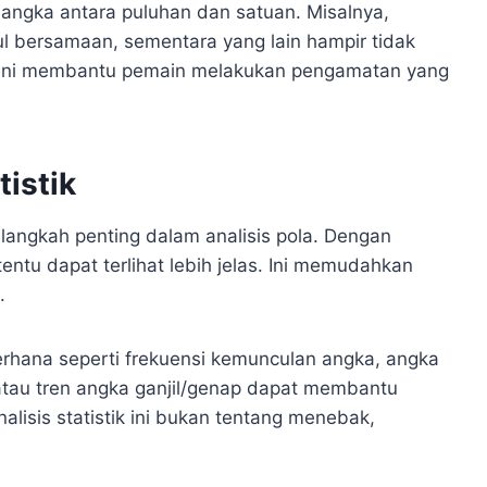
si angka antara puluhan dan satuan. Misalnya,
 bersamaan, sementara yang lain hampir tidak
 ini membantu pemain melakukan pengamatan yang
istik
h langkah penting dalam analisis pola. Dengan
ntu dapat terlihat lebih jelas. Ini memudahkan
.
erhana seperti frekuensi kemunculan angka, angka
atau tren angka ganjil/genap dapat membantu
lisis statistik ini bukan tentang menebak,