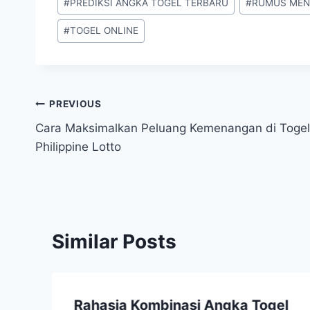
#
PREDIKSI ANGKA TOGEL TERBARU
#
RUMUS MEN
Tags:
#
TOGEL ONLINE
Post
PREVIOUS
Cara Maksimalkan Peluang Kemenangan di Togel
navigation
Philippine Lotto
Similar Posts
Rahasia Kombinasi Angka Togel