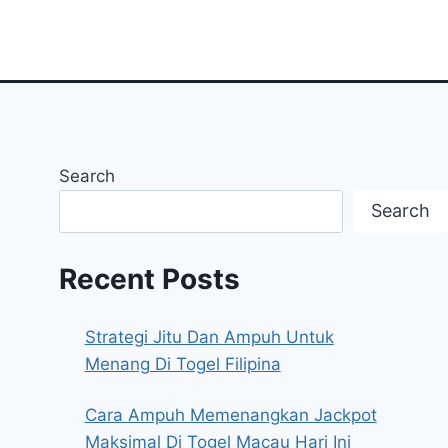
Search
Search
Recent Posts
Strategi Jitu Dan Ampuh Untuk
Menang Di Togel Filipina
Cara Ampuh Memenangkan Jackpot
Maksimal Di Togel Macau Hari Ini