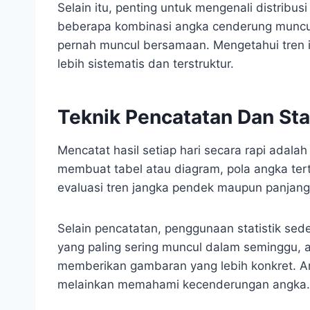
Selain itu, penting untuk mengenali distribu
beberapa kombinasi angka cenderung muncul
pernah muncul bersamaan. Mengetahui tren
lebih sistematis dan terstruktur.
Teknik Pencatatan Dan Stat
Mencatat hasil setiap hari secara rapi adala
membuat tabel atau diagram, pola angka terte
evaluasi tren jangka pendek maupun panjang
Selain pencatatan, penggunaan statistik sed
yang paling sering muncul dalam seminggu, 
memberikan gambaran yang lebih konkret. Ana
melainkan memahami kecenderungan angka.