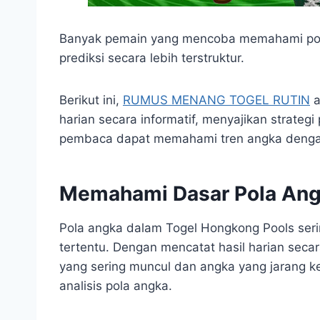
Banyak pemain yang mencoba memahami pola
prediksi secara lebih terstruktur.
Berikut ini,
RUMUS MENANG TOGEL RUTIN
a
harian secara informatif, menyajikan strateg
pembaca dapat memahami tren angka dengan 
Memahami Dasar Pola An
Pola angka dalam Togel Hongkong Pools serin
tertentu. Dengan mencatat hasil harian seca
yang sering muncul dan angka yang jarang k
analisis pola angka.