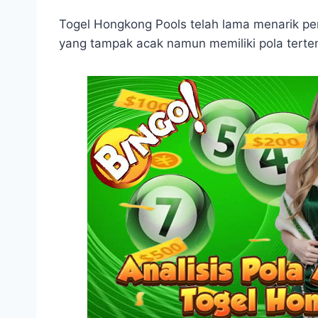
h
a
e
e
k
i
h
a
c
s
l
y
n
a
Togel Hongkong Pools telah lama menarik pe
t
e
s
e
p
e
r
yang tampak acak namun memiliki pola terte
s
b
e
g
e
e
A
o
n
r
p
o
g
a
p
k
e
m
r