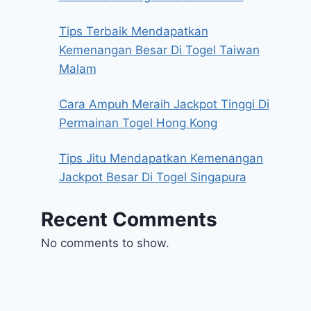
Tips Terbaik Mendapatkan
Kemenangan Besar Di Togel Taiwan
Malam
Cara Ampuh Meraih Jackpot Tinggi Di
Permainan Togel Hong Kong
Tips Jitu Mendapatkan Kemenangan
Jackpot Besar Di Togel Singapura
Recent Comments
No comments to show.