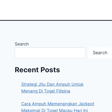
Search
Search
Recent Posts
Strategi Jitu Dan Ampuh Untuk
Menang Di Togel Filipina
Cara Ampuh Memenangkan Jackpot
Maksimal Di Togel Macau Hari Ini