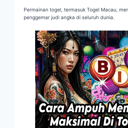
h
a
e
e
k
i
h
a
c
s
l
y
n
a
Permainan togel, termasuk Togel Macau, menj
t
e
s
e
p
e
r
penggemar judi angka di seluruh dunia.
s
b
e
g
e
e
A
o
n
r
p
o
g
a
p
k
e
m
r