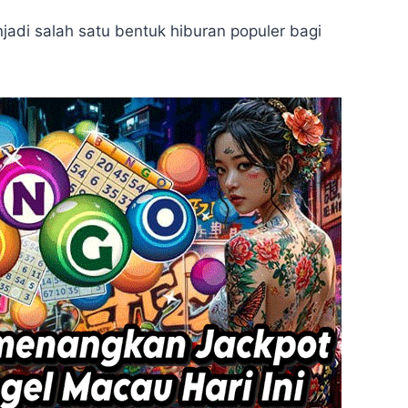
adi salah satu bentuk hiburan populer bagi