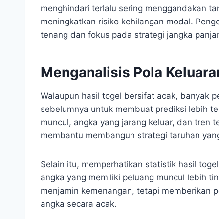
menghindari terlalu sering menggandakan taru
meningkatkan risiko kehilangan modal. Pen
tenang dan fokus pada strategi jangka panja
Menganalisis Pola Keluara
Walaupun hasil togel bersifat acak, banyak 
sebelumnya untuk membuat prediksi lebih ter
muncul, angka yang jarang keluar, dan tren t
membantu membangun strategi taruhan yang 
Selain itu, memperhatikan statistik hasil t
angka yang memiliki peluang muncul lebih ting
menjamin kemenangan, tetapi memberikan pe
angka secara acak.