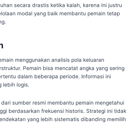
han secara drastis ketika kalah, karena ini justru
gelolaan modal yang baik membantu pemain tetap
ng.
n
pemain menggunakan analisis pola keluaran
struktur. Pemain bisa mencatat angka yang sering
ertentu dalam beberapa periode. Informasi ini
lebih logis.
ogel dari sumber resmi membantu pemain mengetahui
gi berdasarkan frekuensi historis. Strategi ini tidak
ndekatan yang lebih sistematis dibanding memilih