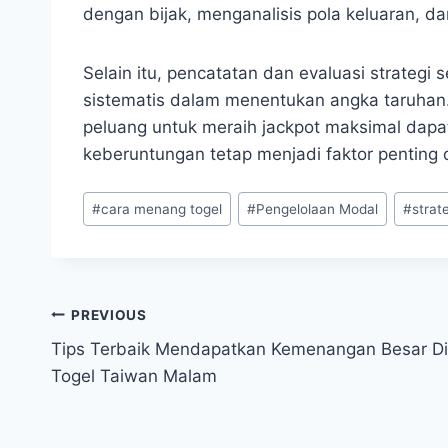
dengan bijak, menganalisis pola keluaran, d
Selain itu, pencatatan dan evaluasi strategi
sistematis dalam menentukan angka taruhan.
peluang untuk meraih jackpot maksimal dapa
keberuntungan tetap menjadi faktor penting 
Post
#
cara menang togel
#
Pengelolaan Modal
#
strat
Tags:
Post
PREVIOUS
Tips Terbaik Mendapatkan Kemenangan Besar Di
navigation
Togel Taiwan Malam