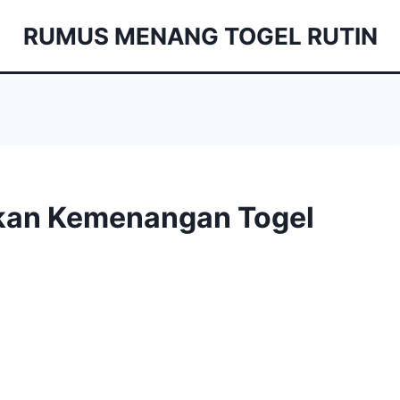
RUMUS MENANG TOGEL RUTIN
kan Kemenangan Togel