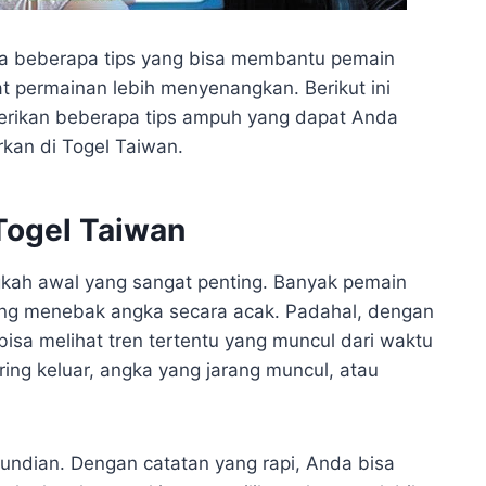
da beberapa tips yang bisa membantu pemain
permainan lebih menyenangkan. Berikut ini
ikan beberapa tips ampuh yang dapat Anda
kan di Togel Taiwan.
 Togel Taiwan
gkah awal yang sangat penting. Banyak pemain
sung menebak angka secara acak. Padahal, dengan
bisa melihat tren tertentu yang muncul dari waktu
ring keluar, angka yang jarang muncul, atau
l undian. Dengan catatan yang rapi, Anda bisa