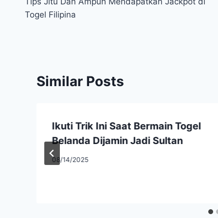
Tips Jitu Dan Ampuh Mendapatkan Jackpot di
navigation
Togel Filipina
Similar Posts
Ikuti Trik Ini Saat Bermain Togel
Belanda Dijamin Jadi Sultan
08/14/2025