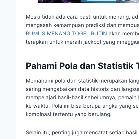
Meski tidak ada cara pasti untuk menang, a
mengasah kemampuan prediksi dan membuat 
RUMUS MENANG TOGEL RUTIN
akan member
terapkan untuk meraih jackpot yang mneggiur
Pahami Pola dan Statistik
Memahami pola dan statistik merupakan lan
sering mengabaikan data historis dan lang
mempelajari hasil-hasil sebelumnya, pemain 
ke waktu. Pola ini bisa berupa angka yang se
kombinasi tertentu yang berulang.
Selain itu, penting juga mencatat setiap hasi