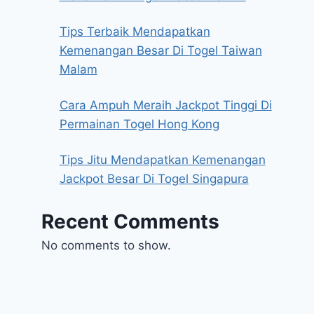
Tips Terbaik Mendapatkan
Kemenangan Besar Di Togel Taiwan
Malam
Cara Ampuh Meraih Jackpot Tinggi Di
Permainan Togel Hong Kong
Tips Jitu Mendapatkan Kemenangan
Jackpot Besar Di Togel Singapura
Recent Comments
No comments to show.