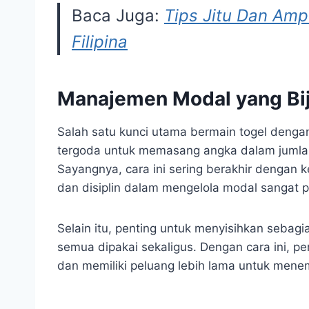
Baca Juga:
Tips Jitu Dan Am
Filipina
Manajemen Modal yang Bi
Salah satu kunci utama bermain togel den
tergoda untuk memasang angka dalam juml
Sayangnya, cara ini sering berakhir dengan 
dan disiplin dalam mengelola modal sangat 
Selain itu, penting untuk menyisihkan sebag
semua dipakai sekaligus. Dengan cara ini, p
dan memiliki peluang lebih lama untuk mene