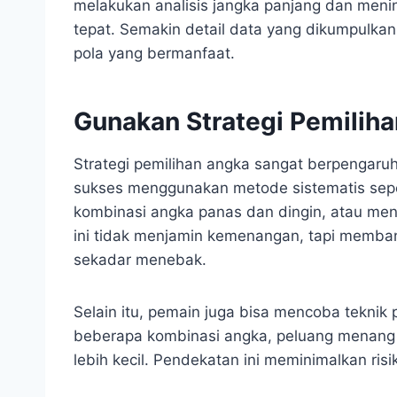
melakukan analisis jangka panjang dan meni
tepat. Semakin detail data yang dikumpulk
pola yang bermanfaat.
Gunakan Strategi Pemilih
Strategi pemilihan angka sangat berpengaru
sukses menggunakan metode sistematis seper
kombinasi angka panas dan dingin, atau me
ini tidak menjamin kemenangan, tapi memban
sekadar menebak.
Selain itu, pemain juga bisa mencoba tekni
beberapa kombinasi angka, peluang menang 
lebih kecil. Pendekatan ini meminimalkan risi