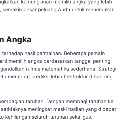
ngkatkan kemungkinan memilih angka yang lebih
an, semakin besar peluang Anda untuk menemukan
an Angka
h terhadap hasil permainan. Beberapa pemain
ti memilih angka berdasarkan tanggal penting,
ngandalkan rumus matematika sederhana. Strategi
tu membuat prediksi lebih terstruktur dibanding
k pembagian taruhan. Dengan membagi taruhan ke
setidaknya meningkat meski hadiah yang didapat
ko kehilangan seluruh taruhan sekaligus..