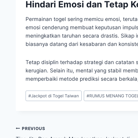
Hindari Emosi dan Tetap K
Permainan togel sering memicu emosi, terut
emosi cenderung membuat keputusan impulsi
meningkatkan taruhan secara drastis. Sikap 
biasanya datang dari kesabaran dan konsisten
Tetap disiplin terhadap strategi dan catatan
kerugian. Selain itu, mental yang stabil me
memperbaiki metode prediksi secara berkala
Post
#
Jackpot di Togel Taiwan
#
RUMUS MENANG TOGEL
Tags:
Post
PREVIOUS