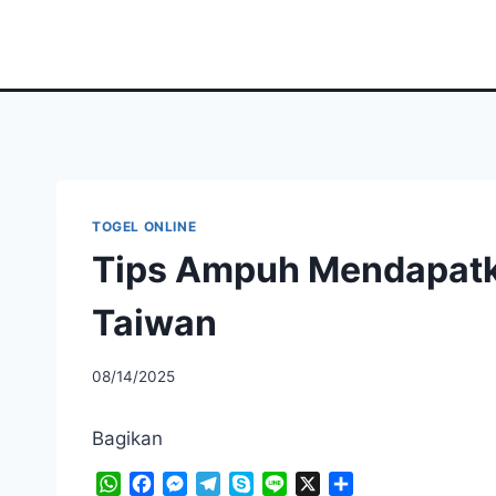
Skip
to
content
TOGEL ONLINE
Tips Ampuh Mendapat
Taiwan
08/14/2025
Bagikan
W
F
M
T
S
L
X
S