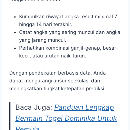
Kumpulkan riwayat angka result minimal 7
hingga 14 hari terakhir.
Catat angka yang sering muncul dan angka
yang jarang muncul.
Perhatikan kombinasi ganjil-genap, besar-
kecil, atau urutan naik-turun.
Dengan pendekatan berbasis data, Anda
dapat mengurangi unsur spekulasi dan
meningkatkan tingkat ketepatan prediksi.
Baca Juga:
Panduan Lengkap
Bermain Togel Dominika Untuk
Pemula