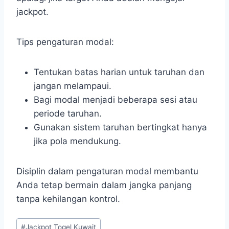
jackpot.
Tips pengaturan modal:
Tentukan batas harian untuk taruhan dan
jangan melampaui.
Bagi modal menjadi beberapa sesi atau
periode taruhan.
Gunakan sistem taruhan bertingkat hanya
jika pola mendukung.
Disiplin dalam pengaturan modal membantu
Anda tetap bermain dalam jangka panjang
tanpa kehilangan kontrol.
Post
#
Jackpot Togel Kuwait