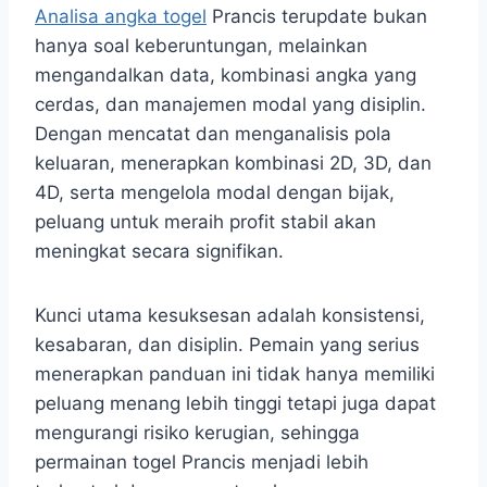
Analisa angka togel
Prancis terupdate bukan
hanya soal keberuntungan, melainkan
mengandalkan data, kombinasi angka yang
cerdas, dan manajemen modal yang disiplin.
Dengan mencatat dan menganalisis pola
keluaran, menerapkan kombinasi 2D, 3D, dan
4D, serta mengelola modal dengan bijak,
peluang untuk meraih profit stabil akan
meningkat secara signifikan.
Kunci utama kesuksesan adalah konsistensi,
kesabaran, dan disiplin. Pemain yang serius
menerapkan panduan ini tidak hanya memiliki
peluang menang lebih tinggi tetapi juga dapat
mengurangi risiko kerugian, sehingga
permainan togel Prancis menjadi lebih