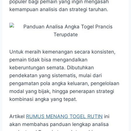
populer bagi pemain yang ingin mengasah
s
b
e
g
e
e
kemampuan analisis dan strategi taruhan.
A
o
n
r
p
o
g
a
p
k
e
m
r
Untuk meraih kemenangan secara konsisten,
pemain tidak bisa mengandalkan
keberuntungan semata. Dibutuhkan
pendekatan yang sistematis, mulai dari
pengamatan pola angka keluaran, pengelolaan
modal yang bijak, hingga penerapan strategi
kombinasi angka yang tepat.
Artikel
RUMUS MENANG TOGEL RUTIN
ini
akan membahas panduan lengkap analisa