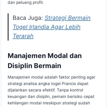
dan peluang profit.
Baca Juga:
Strategi Bermain
Togel Irlandia Agar Lebih
Terarah
Manajemen Modal dan
Disiplin Bermain
Manajemen modal adalah faktor penting agar
strategi analisa angka togel Prancis dapat
dijalankan secara efektif. Tanpa kontrol
keuangan dan disiplin, pemain berisiko cepat
kehilangan modal meskipun strategi sudah