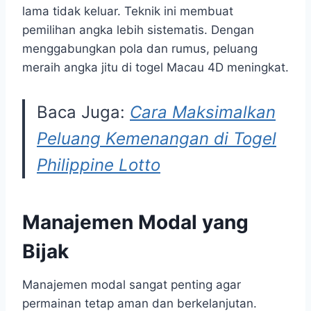
lama tidak keluar. Teknik ini membuat
pemilihan angka lebih sistematis. Dengan
menggabungkan pola dan rumus, peluang
meraih angka jitu di togel Macau 4D meningkat.
Baca Juga:
Cara Maksimalkan
Peluang Kemenangan di Togel
Philippine Lotto
Manajemen Modal yang
Bijak
Manajemen modal sangat penting agar
permainan tetap aman dan berkelanjutan.