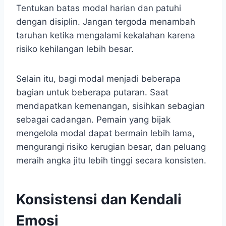
Tentukan batas modal harian dan patuhi
dengan disiplin. Jangan tergoda menambah
taruhan ketika mengalami kekalahan karena
risiko kehilangan lebih besar.
Selain itu, bagi modal menjadi beberapa
bagian untuk beberapa putaran. Saat
mendapatkan kemenangan, sisihkan sebagian
sebagai cadangan. Pemain yang bijak
mengelola modal dapat bermain lebih lama,
mengurangi risiko kerugian besar, dan peluang
meraih angka jitu lebih tinggi secara konsisten.
Konsistensi dan Kendali
Emosi