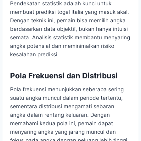
Pendekatan statistik adalah kunci untuk
membuat prediksi togel Italia yang masuk akal.
Dengan teknik ini, pemain bisa memilih angka
berdasarkan data objektif, bukan hanya intuisi
semata. Analisis statistik membantu menyaring
angka potensial dan meminimalkan risiko
kesalahan prediksi.
Pola Frekuensi dan Distribusi
Pola frekuensi menunjukkan seberapa sering
suatu angka muncul dalam periode tertentu,
sementara distribusi mengamati sebaran
angka dalam rentang keluaran. Dengan
memahami kedua pola ini, pemain dapat
menyaring angka yang jarang muncul dan
fokus pada angka dengan peluang lebih tinggi