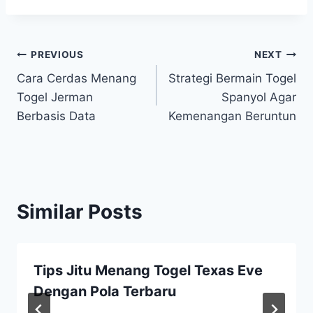
Post
PREVIOUS
NEXT
Cara Cerdas Menang
Strategi Bermain Togel
navigation
Togel Jerman
Spanyol Agar
Berbasis Data
Kemenangan Beruntun
Similar Posts
Tips Jitu Menang Togel Texas Eve
Dengan Pola Terbaru