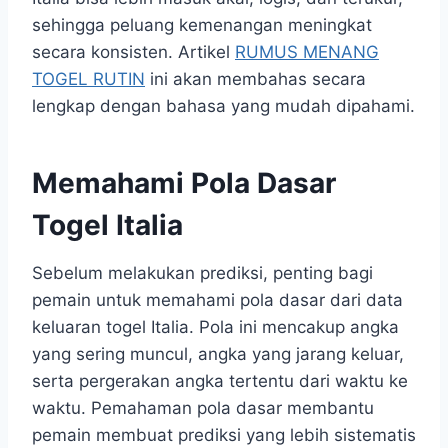
sehingga peluang kemenangan meningkat
secara konsisten. Artikel
RUMUS MENANG
TOGEL RUTIN
ini akan membahas secara
lengkap dengan bahasa yang mudah dipahami.
Memahami Pola Dasar
Togel Italia
Sebelum melakukan prediksi, penting bagi
pemain untuk memahami pola dasar dari data
keluaran togel Italia. Pola ini mencakup angka
yang sering muncul, angka yang jarang keluar,
serta pergerakan angka tertentu dari waktu ke
waktu. Pemahaman pola dasar membantu
pemain membuat prediksi yang lebih sistematis