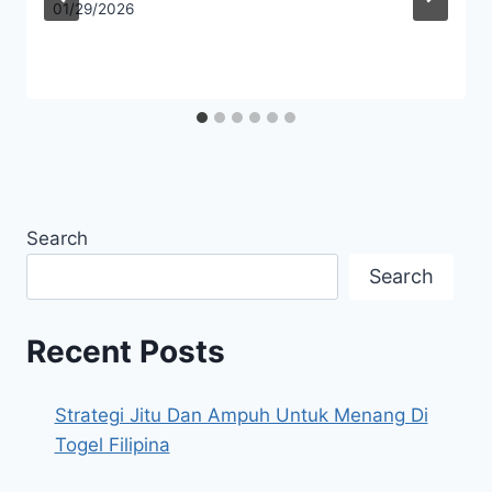
01/29/2026
Search
Search
Recent Posts
Strategi Jitu Dan Ampuh Untuk Menang Di
Togel Filipina