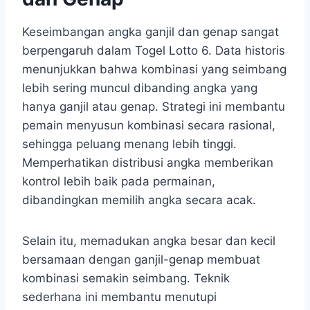
Keseimbangan angka ganjil dan genap sangat
berpengaruh dalam Togel Lotto 6. Data historis
menunjukkan bahwa kombinasi yang seimbang
lebih sering muncul dibanding angka yang
hanya ganjil atau genap. Strategi ini membantu
pemain menyusun kombinasi secara rasional,
sehingga peluang menang lebih tinggi.
Memperhatikan distribusi angka memberikan
kontrol lebih baik pada permainan,
dibandingkan memilih angka secara acak.
Selain itu, memadukan angka besar dan kecil
bersamaan dengan ganjil-genap membuat
kombinasi semakin seimbang. Teknik
sederhana ini membantu menutupi