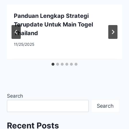
Panduan Lengkap Strategi
Terupdate Untuk Main Togel
Thailand
11/25/2025
Search
Search
Recent Posts