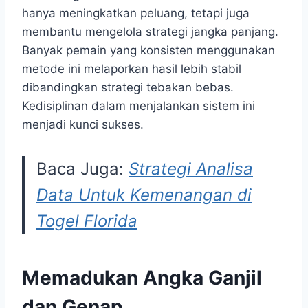
hanya meningkatkan peluang, tetapi juga
membantu mengelola strategi jangka panjang.
Banyak pemain yang konsisten menggunakan
metode ini melaporkan hasil lebih stabil
dibandingkan strategi tebakan bebas.
Kedisiplinan dalam menjalankan sistem ini
menjadi kunci sukses.
Baca Juga:
Strategi Analisa
Data Untuk Kemenangan di
Togel Florida
Memadukan Angka Ganjil
dan Genap