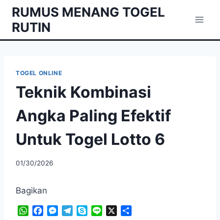
Skip
RUMUS MENANG TOGEL
to
RUTIN
content
TOGEL ONLINE
Teknik Kombinasi
Angka Paling Efektif
Untuk Togel Lotto 6
01/30/2026
Bagikan
W
F
M
T
S
L
X
S