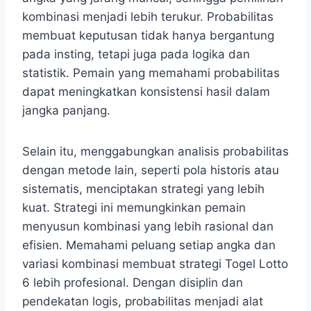
kombinasi menjadi lebih terukur. Probabilitas
membuat keputusan tidak hanya bergantung
pada insting, tetapi juga pada logika dan
statistik. Pemain yang memahami probabilitas
dapat meningkatkan konsistensi hasil dalam
jangka panjang.
Selain itu, menggabungkan analisis probabilitas
dengan metode lain, seperti pola historis atau
sistematis, menciptakan strategi yang lebih
kuat. Strategi ini memungkinkan pemain
menyusun kombinasi yang lebih rasional dan
efisien. Memahami peluang setiap angka dan
variasi kombinasi membuat strategi Togel Lotto
6 lebih profesional. Dengan disiplin dan
pendekatan logis, probabilitas menjadi alat