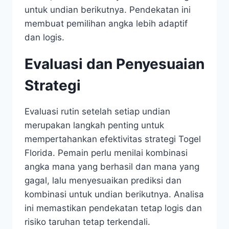
untuk undian berikutnya. Pendekatan ini
membuat pemilihan angka lebih adaptif
dan logis.
Evaluasi dan Penyesuaian
Strategi
Evaluasi rutin setelah setiap undian
merupakan langkah penting untuk
mempertahankan efektivitas strategi Togel
Florida. Pemain perlu menilai kombinasi
angka mana yang berhasil dan mana yang
gagal, lalu menyesuaikan prediksi dan
kombinasi untuk undian berikutnya. Analisa
ini memastikan pendekatan tetap logis dan
risiko taruhan tetap terkendali.