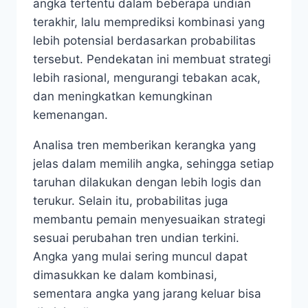
angka tertentu dalam beberapa undian
terakhir, lalu memprediksi kombinasi yang
lebih potensial berdasarkan probabilitas
tersebut. Pendekatan ini membuat strategi
lebih rasional, mengurangi tebakan acak,
dan meningkatkan kemungkinan
kemenangan.
Analisa tren memberikan kerangka yang
jelas dalam memilih angka, sehingga setiap
taruhan dilakukan dengan lebih logis dan
terukur. Selain itu, probabilitas juga
membantu pemain menyesuaikan strategi
sesuai perubahan tren undian terkini.
Angka yang mulai sering muncul dapat
dimasukkan ke dalam kombinasi,
sementara angka yang jarang keluar bisa