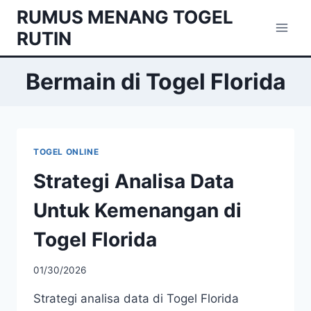
Skip
RUMUS MENANG TOGEL
to
RUTIN
content
Bermain di Togel Florida
TOGEL ONLINE
Strategi Analisa Data
Untuk Kemenangan di
Togel Florida
01/30/2026
Strategi analisa data di Togel Florida