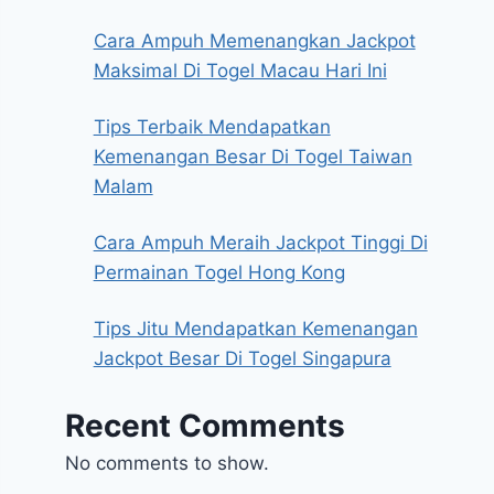
Cara Ampuh Memenangkan Jackpot
Maksimal Di Togel Macau Hari Ini
Tips Terbaik Mendapatkan
Kemenangan Besar Di Togel Taiwan
Malam
Cara Ampuh Meraih Jackpot Tinggi Di
Permainan Togel Hong Kong
Tips Jitu Mendapatkan Kemenangan
Jackpot Besar Di Togel Singapura
Recent Comments
No comments to show.