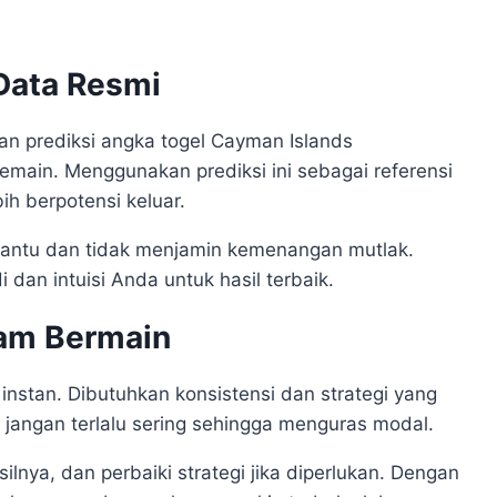
Data Resmi
n prediksi angka togel Cayman Islands
emain. Menggunakan prediksi ini sebagai referensi
h berpotensi keluar.
bantu dan tidak menjamin kemenangan mutlak.
 dan intuisi Anda untuk hasil terbaik.
lam Bermain
instan. Dibutuhkan konsistensi dan strategi yang
i jangan terlalu sering sehingga menguras modal.
silnya, dan perbaiki strategi jika diperlukan. Dengan