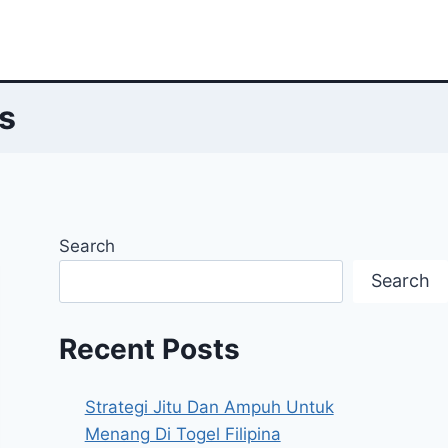
s
Search
Search
Recent Posts
Strategi Jitu Dan Ampuh Untuk
Menang Di Togel Filipina