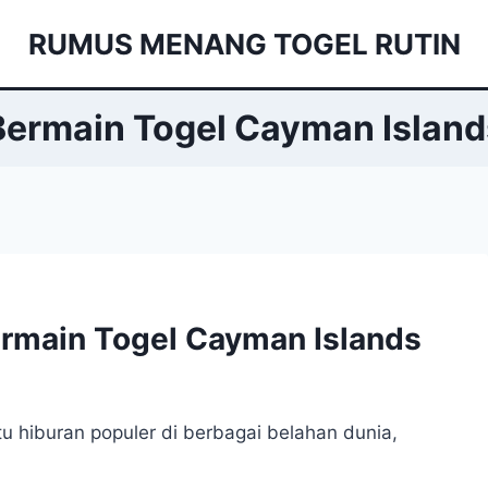
RUMUS MENANG TOGEL RUTIN
Bermain Togel Cayman Island
rmain Togel Cayman Islands
u hiburan populer di berbagai belahan dunia,