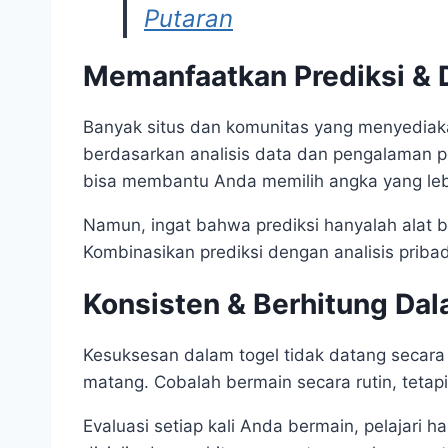
Putaran
Memanfaatkan Prediksi & 
Banyak situs dan komunitas yang menyediaka
berdasarkan analisis data dan pengalaman p
bisa membantu Anda memilih angka yang lebi
Namun, ingat bahwa prediksi hanyalah alat 
Kombinasikan prediksi dengan analisis pribadi
Konsisten & Berhitung Da
Kesuksesan dalam togel tidak datang secara 
matang. Cobalah bermain secara rutin, tetap
Evaluasi setiap kali Anda bermain, pelajari ha