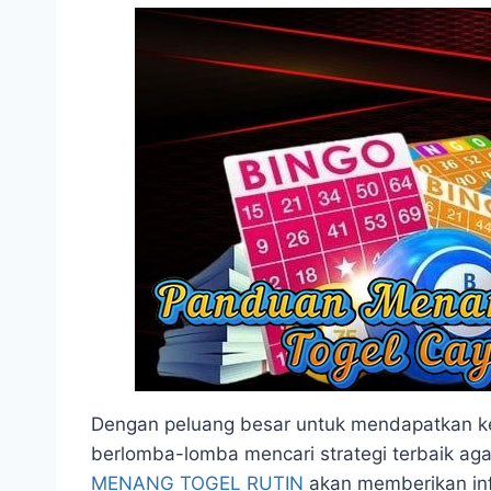
Dengan peluang besar untuk mendapatkan ke
berlomba-lomba mencari strategi terbaik ag
MENANG TOGEL RUTIN
akan memberikan inf