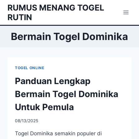
Skip
RUMUS MENANG TOGEL
to
RUTIN
content
Bermain Togel Dominika
TOGEL ONLINE
Panduan Lengkap
Bermain Togel Dominika
Untuk Pemula
08/13/2025
Togel Dominika semakin populer di