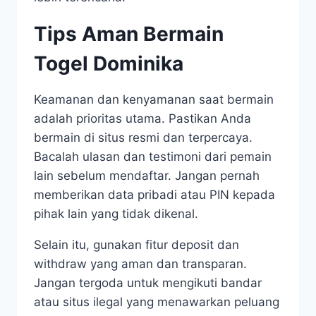
Tips Aman Bermain
Togel Dominika
Keamanan dan kenyamanan saat bermain
adalah prioritas utama. Pastikan Anda
bermain di situs resmi dan terpercaya.
Bacalah ulasan dan testimoni dari pemain
lain sebelum mendaftar. Jangan pernah
memberikan data pribadi atau PIN kepada
pihak lain yang tidak dikenal.
Selain itu, gunakan fitur deposit dan
withdraw yang aman dan transparan.
Jangan tergoda untuk mengikuti bandar
atau situs ilegal yang menawarkan peluang