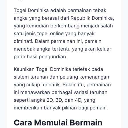
Togel Dominika adalah permainan tebak
angka yang berasal dari Republik Dominika,
yang kemudian berkembang menjadi salah
satu jenis togel online yang banyak
diminati. Dalam permainan ini, pemain
menebak angka tertentu yang akan keluar
pada hasil pengundian.
Keunikan Togel Dominika terletak pada
sistem taruhan dan peluang kemenangan
yang cukup menarik. Selain itu, permainan
ini menawarkan berbagai variasi taruhan
seperti angka 2D, 3D, dan 4D, yang
memberikan banyak pilihan bagi pemain.
Cara Memulai Bermain