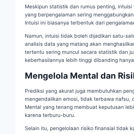
Meskipun statistik dan rumus penting, intuisi
yang berpengalaman sering menggabungkan an
Intuisi ini biasanya terbentuk dari penga
Namun, intuisi tidak boleh dijadikan satu-s
analisis data yang matang akan menghasilkan 
tertentu sering muncul secara statistik dan j
keberhasilannya lebih tinggi dibanding hany
Mengelola Mental dan Ris
Prediksi yang akurat juga membutuhkan peng
mengendalikan emosi, tidak terbawa nafsu, d
Mental yang tenang membuat keputusan lebih 
karena terburu-buru.
Selain itu, pengelolaan risiko finansial tida