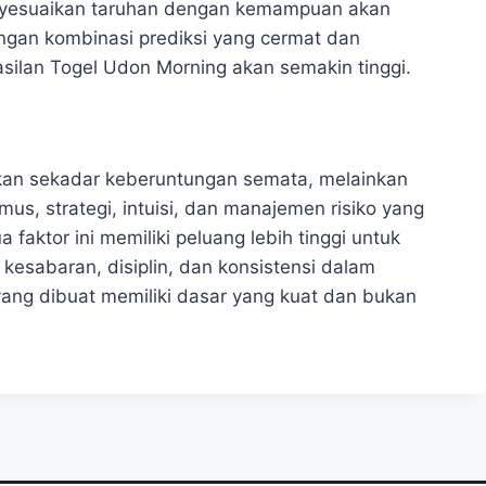
yesuaikan taruhan dengan kemampuan akan
ngan kombinasi prediksi yang cermat dan
silan Togel Udon Morning akan semakin tinggi.
an sekadar keberuntungan semata, melainkan
rumus, strategi, intuisi, dan manajemen risiko yang
ktor ini memiliki peluang lebih tinggi untuk
 kesabaran, disiplin, dan konsistensi dalam
 yang dibuat memiliki dasar yang kuat dan bukan