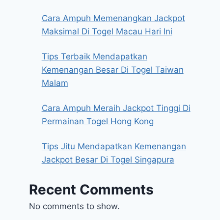
Cara Ampuh Memenangkan Jackpot
Maksimal Di Togel Macau Hari Ini
Tips Terbaik Mendapatkan
Kemenangan Besar Di Togel Taiwan
Malam
Cara Ampuh Meraih Jackpot Tinggi Di
Permainan Togel Hong Kong
Tips Jitu Mendapatkan Kemenangan
Jackpot Besar Di Togel Singapura
Recent Comments
No comments to show.