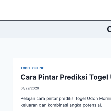
Skip
to
content
TOGEL ONLINE
Cara Pintar Prediksi Toge
01/29/2026
Pelajari cara pintar prediksi togel Udon Mor
keluaran dan kombinasi angka potensial.