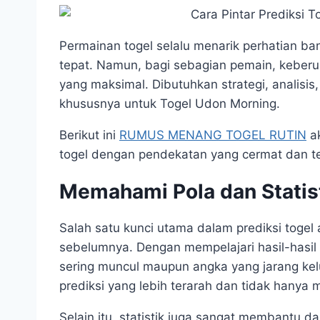
Permainan togel selalu menarik perhatian b
tepat. Namun, bagi sebagian pemain, keberu
yang maksimal. Dibutuhkan strategi, analisis, 
khususnya untuk Togel Udon Morning.
Berikut ini
RUMUS MENANG TOGEL RUTIN
ak
togel dengan pendekatan yang cermat dan ter
Memahami Pola dan Statis
Salah satu kunci utama dalam prediksi toge
sebelumnya. Dengan mempelajari hasil-hasil
sering muncul maupun angka yang jarang kel
prediksi yang lebih terarah dan tidak hanya
Selain itu, statistik juga sangat membantu 