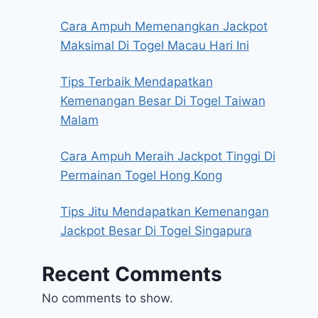
Cara Ampuh Memenangkan Jackpot
Maksimal Di Togel Macau Hari Ini
Tips Terbaik Mendapatkan
Kemenangan Besar Di Togel Taiwan
Malam
Cara Ampuh Meraih Jackpot Tinggi Di
Permainan Togel Hong Kong
Tips Jitu Mendapatkan Kemenangan
Jackpot Besar Di Togel Singapura
Recent Comments
No comments to show.