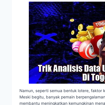
Namun, seperti semua bentuk lotere, faktor
Meski begitu, banyak pemain berpengalaman 
membantu meningkatkan kemungkinan menan