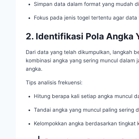
Simpan data dalam format yang mudah dian
Fokus pada jenis togel tertentu agar data 
2. Identifikasi Pola Angka
Dari data yang telah dikumpulkan, langkah b
kombinasi angka yang sering muncul dalam ja
angka.
Tips analisis frekuensi:
Hitung berapa kali setiap angka muncul d
Tandai angka yang muncul paling sering d
Kelompokkan angka berdasarkan tingkat k