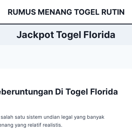
RUMUS MENANG TOGEL RUTIN
Jackpot Togel Florida
eberuntungan Di Togel Florida
 salah satu sistem undian legal yang banyak
ang yang relatif realistis.