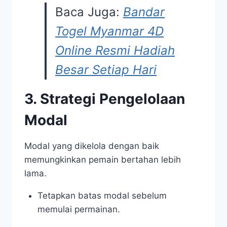
Baca Juga:
Bandar
Togel Myanmar 4D
Online Resmi Hadiah
Besar Setiap Hari
3. Strategi Pengelolaan
Modal
Modal yang dikelola dengan baik
memungkinkan pemain bertahan lebih
lama.
Tetapkan batas modal sebelum
memulai permainan.