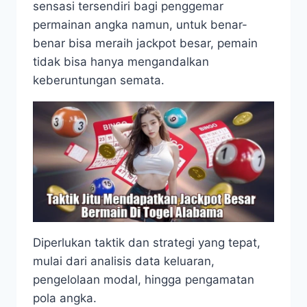
sensasi tersendiri bagi penggemar
permainan angka namun, untuk benar-
benar bisa meraih jackpot besar, pemain
tidak bisa hanya mengandalkan
keberuntungan semata.
Diperlukan taktik dan strategi yang tepat,
mulai dari analisis data keluaran,
pengelolaan modal, hingga pengamatan
pola angka.