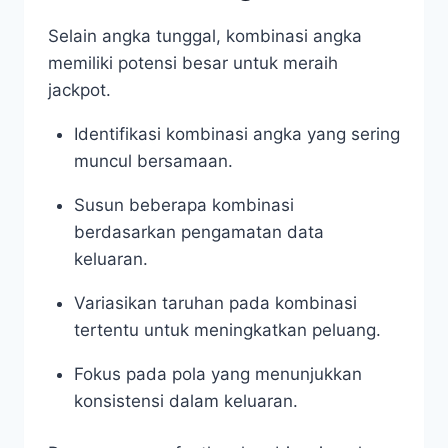
Selain angka tunggal, kombinasi angka
memiliki potensi besar untuk meraih
jackpot.
Identifikasi kombinasi angka yang sering
muncul bersamaan.
Susun beberapa kombinasi
berdasarkan pengamatan data
keluaran.
Variasikan taruhan pada kombinasi
tertentu untuk meningkatkan peluang.
Fokus pada pola yang menunjukkan
konsistensi dalam keluaran.