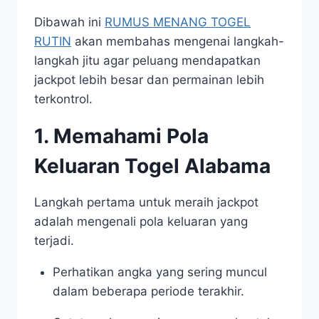
Dibawah ini
RUMUS MENANG TOGEL
RUTIN
akan membahas mengenai langkah-
langkah jitu agar peluang mendapatkan
jackpot lebih besar dan permainan lebih
terkontrol.
1. Memahami Pola
Keluaran Togel Alabama
Langkah pertama untuk meraih jackpot
adalah mengenali pola keluaran yang
terjadi.
Perhatikan angka yang sering muncul
dalam beberapa periode terakhir.