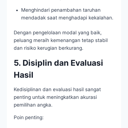
Menghindari penambahan taruhan
mendadak saat menghadapi kekalahan.
Dengan pengelolaan modal yang baik,
peluang meraih kemenangan tetap stabil
dan risiko kerugian berkurang.
5. Disiplin dan Evaluasi
Hasil
Kedisiplinan dan evaluasi hasil sangat
penting untuk meningkatkan akurasi
pemilihan angka.
Poin penting: