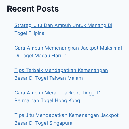
Recent Posts
Strategi Jitu Dan Ampuh Untuk Menang Di
Togel Filipina
Cara Ampuh Memenangkan Jackpot Maksimal
Di Togel Macau Hari Ini
Tips Terbaik Mendapatkan Kemenangan
Besar Di Togel Taiwan Malam
Cara Ampuh Meraih Jackpot Tinggi Di
Permainan Togel Hong Kong
Tips Jitu Mendapatkan Kemenangan Jackpot
Besar Di Togel Singapura