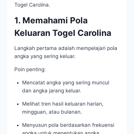
Togel Carolina.
1. Memahami Pola
Keluaran Togel Carolina
Langkah pertama adalah mempelajari pola
angka yang sering keluar.
Poin penting:
Mencatat angka yang sering muncul
dan angka jarang keluar.
Melihat tren hasil keluaran harian,
mingguan, atau bulanan.
Menyusun pola berdasarkan frekuensi
angka untuk menentukan angka