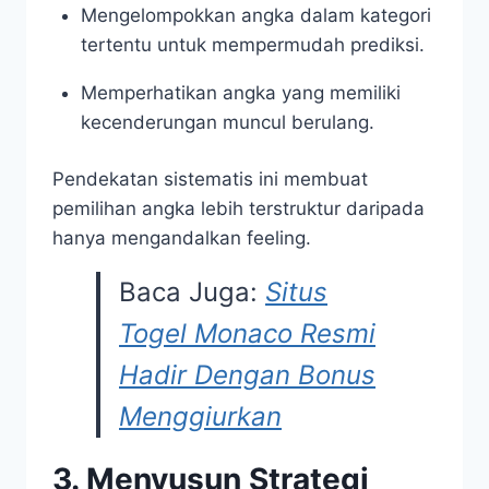
Mengelompokkan angka dalam kategori
tertentu untuk mempermudah prediksi.
Memperhatikan angka yang memiliki
kecenderungan muncul berulang.
Pendekatan sistematis ini membuat
pemilihan angka lebih terstruktur daripada
hanya mengandalkan feeling.
Baca Juga:
Situs
Togel Monaco Resmi
Hadir Dengan Bonus
Menggiurkan
3. Menyusun Strategi