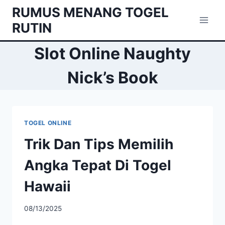
Skip
RUMUS MENANG TOGEL
to
RUTIN
content
Slot Online Naughty
Nick’s Book
TOGEL ONLINE
Trik Dan Tips Memilih
Angka Tepat Di Togel
Hawaii
08/13/2025