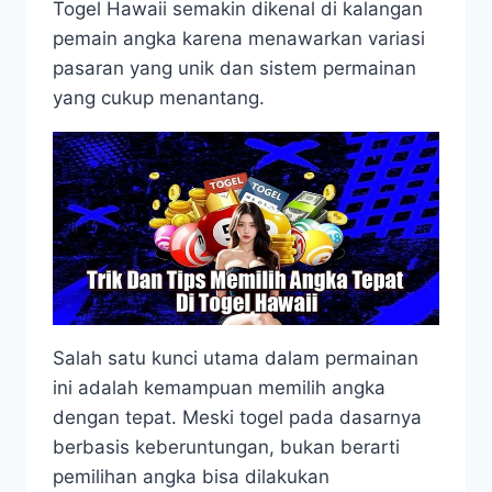
Togel Hawaii semakin dikenal di kalangan
pemain angka karena menawarkan variasi
pasaran yang unik dan sistem permainan
yang cukup menantang.
Salah satu kunci utama dalam permainan
ini adalah kemampuan memilih angka
dengan tepat. Meski togel pada dasarnya
berbasis keberuntungan, bukan berarti
pemilihan angka bisa dilakukan