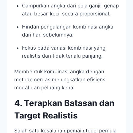
Campurkan angka dari pola ganjil-genap
atau besar-kecil secara proporsional.
Hindari pengulangan kombinasi angka
dari hari sebelumnya.
Fokus pada variasi kombinasi yang
realistis dan tidak terlalu panjang.
Membentuk kombinasi angka dengan
metode cerdas meningkatkan efisiensi
modal dan peluang kena.
4. Terapkan Batasan dan
Target Realistis
Salah satu kesalahan pemain togel pemula