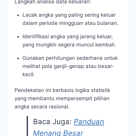
Langkah analisa data keluaran:
Lacak angka yang paling sering keluar
dalam periode mingguan atau bulanan.
Identifikasi angka yang jarang keluar,
yang mungkin segera muncul kembali.
Gunakan perhitungan sederhana untuk
melihat pola ganjil-genap atau besar-
kecil.
Pendekatan ini berbasis logika statistik
yang membantu mempersempit pilihan
angka secara rasional.
Baca Juga:
Panduan
Menang Besar