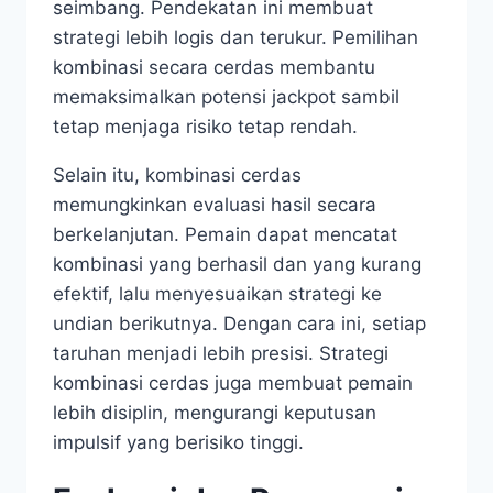
seimbang. Pendekatan ini membuat
strategi lebih logis dan terukur. Pemilihan
kombinasi secara cerdas membantu
memaksimalkan potensi jackpot sambil
tetap menjaga risiko tetap rendah.
Selain itu, kombinasi cerdas
memungkinkan evaluasi hasil secara
berkelanjutan. Pemain dapat mencatat
kombinasi yang berhasil dan yang kurang
efektif, lalu menyesuaikan strategi ke
undian berikutnya. Dengan cara ini, setiap
taruhan menjadi lebih presisi. Strategi
kombinasi cerdas juga membuat pemain
lebih disiplin, mengurangi keputusan
impulsif yang berisiko tinggi.