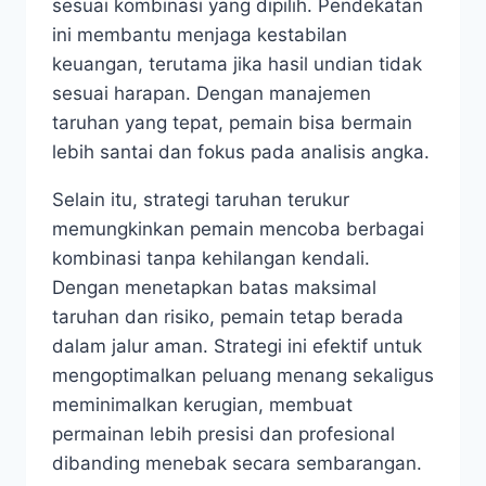
sesuai kombinasi yang dipilih. Pendekatan
ini membantu menjaga kestabilan
keuangan, terutama jika hasil undian tidak
sesuai harapan. Dengan manajemen
taruhan yang tepat, pemain bisa bermain
lebih santai dan fokus pada analisis angka.
Selain itu, strategi taruhan terukur
memungkinkan pemain mencoba berbagai
kombinasi tanpa kehilangan kendali.
Dengan menetapkan batas maksimal
taruhan dan risiko, pemain tetap berada
dalam jalur aman. Strategi ini efektif untuk
mengoptimalkan peluang menang sekaligus
meminimalkan kerugian, membuat
permainan lebih presisi dan profesional
dibanding menebak secara sembarangan.