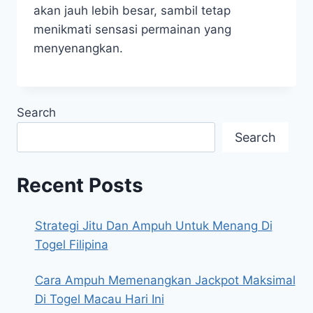
akan jauh lebih besar, sambil tetap
menikmati sensasi permainan yang
menyenangkan.
Search
Search
Recent Posts
Strategi Jitu Dan Ampuh Untuk Menang Di
Togel Filipina
Cara Ampuh Memenangkan Jackpot Maksimal
Di Togel Macau Hari Ini