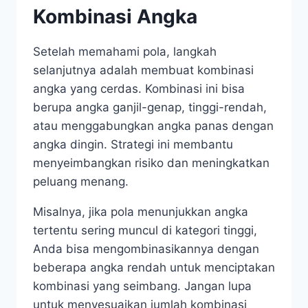
Kombinasi Angka
Setelah memahami pola, langkah
selanjutnya adalah membuat kombinasi
angka yang cerdas. Kombinasi ini bisa
berupa angka ganjil-genap, tinggi-rendah,
atau menggabungkan angka panas dengan
angka dingin. Strategi ini membantu
menyeimbangkan risiko dan meningkatkan
peluang menang.
Misalnya, jika pola menunjukkan angka
tertentu sering muncul di kategori tinggi,
Anda bisa mengombinasikannya dengan
beberapa angka rendah untuk menciptakan
kombinasi yang seimbang. Jangan lupa
untuk menyesuaikan jumlah kombinasi