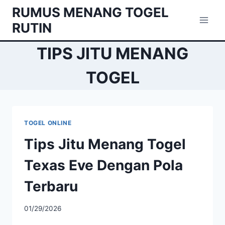
Skip
RUMUS MENANG TOGEL
to
RUTIN
content
TIPS JITU MENANG
TOGEL
TOGEL ONLINE
Tips Jitu Menang Togel
Texas Eve Dengan Pola
Terbaru
01/29/2026