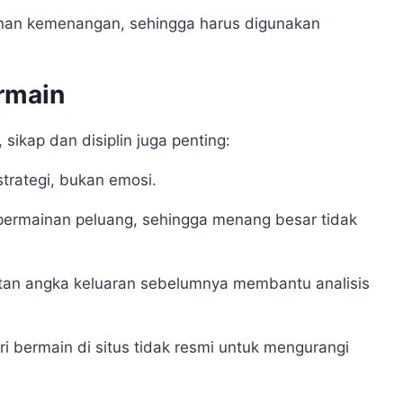
minan kemenangan, sehingga harus digunakan
rmain
sikap dan disiplin juga penting:
trategi, bukan emosi.
h permainan peluang, sehingga menang besar tidak
atan angka keluaran sebelumnya membantu analisis
ri bermain di situs tidak resmi untuk mengurangi