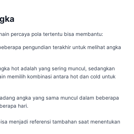
ngka
emain percaya pola tertentu bisa membantu:
beberapa pengundian terakhir untuk melihat angka
gka hot adalah yang sering muncul, sedangkan
in memilih kombinasi antara hot dan cold untuk
kadang angka yang sama muncul dalam beberapa
berapa hari.
 bisa menjadi referensi tambahan saat menentukan