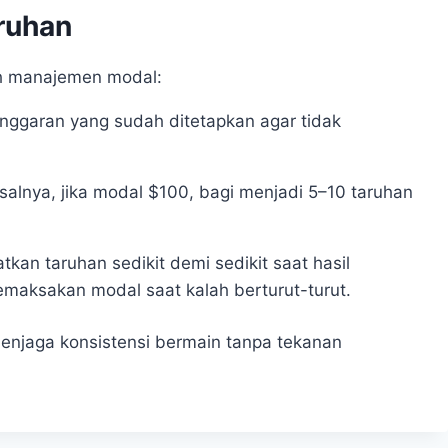
ruhan
ah manajemen modal:
anggaran yang sudah ditetapkan agar tidak
alnya, jika modal $100, bagi menjadi 5–10 taruhan
tkan taruhan sedikit demi sedikit saat hasil
maksakan modal saat kalah berturut-turut.
njaga konsistensi bermain tanpa tekanan