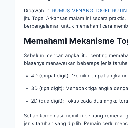
Dibawah ini
RUMUS MENANG TOGEL RUTIN
jitu Togel Arkansas malam ini secara prakti
berpengalaman untuk memahami cara membac
Memahami Mekanisme Tog
Sebelum mencari angka jitu, penting memah
biasanya menawarkan beberapa jenis taruha
4D (empat digit): Memilih empat angka un
3D (tiga digit): Menebak tiga angka denga
2D (dua digit): Fokus pada dua angka tera
Setiap kombinasi memiliki peluang kemenan
jenis taruhan yang dipilih. Pemain perlu me