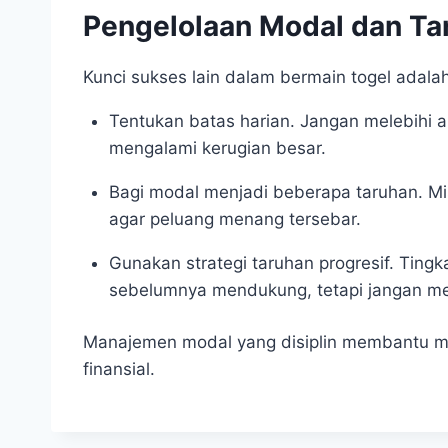
Pengelolaan Modal dan Ta
Kunci sukses lain dalam bermain togel adal
Tentukan batas harian. Jangan melebihi 
mengalami kerugian besar.
Bagi modal menjadi beberapa taruhan. Mis
agar peluang menang tersebar.
Gunakan strategi taruhan progresif. Tingka
sebelumnya mendukung, tetapi jangan me
Manajemen modal yang disiplin membantu me
finansial.