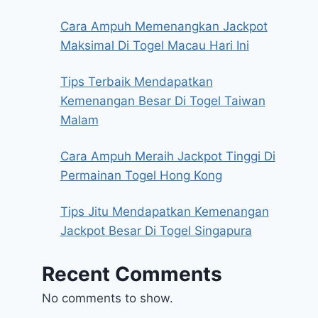
Cara Ampuh Memenangkan Jackpot
Maksimal Di Togel Macau Hari Ini
Tips Terbaik Mendapatkan
Kemenangan Besar Di Togel Taiwan
Malam
Cara Ampuh Meraih Jackpot Tinggi Di
Permainan Togel Hong Kong
Tips Jitu Mendapatkan Kemenangan
Jackpot Besar Di Togel Singapura
Recent Comments
No comments to show.