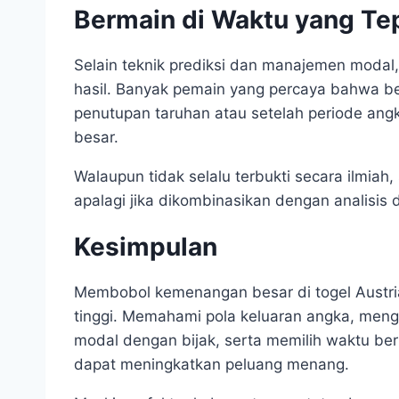
Bermain di Waktu yang Te
Selain teknik prediksi dan manajemen modal
hasil. Banyak pemain yang percaya bahwa ber
penutupan taruhan atau setelah periode angk
besar.
Walaupun tidak selalu terbukti secara ilmiah
apalagi jika dikombinasikan dengan analisis 
Kesimpulan
Membobol kemenangan besar di togel Austria
tinggi. Memahami pola keluaran angka, meng
modal dengan bijak, serta memilih waktu be
dapat meningkatkan peluang menang.