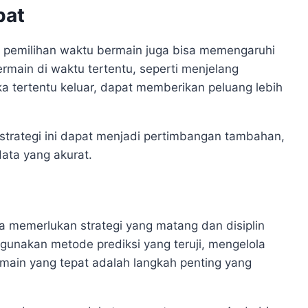
pat
, pemilihan waktu bermain juga bisa memengaruhi
main di waktu tertentu, seperti menjelang
a tertentu keluar, dapat memberikan peluang lebih
, strategi ini dapat menjadi pertimbangan tambahan,
data yang akurat.
 memerlukan strategi yang matang dan disiplin
gunakan metode prediksi yang teruji, mengelola
rmain yang tepat adalah langkah penting yang