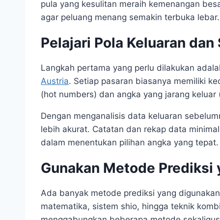
pula yang kesulitan meraih kemenangan besar.
agar peluang menang semakin terbuka lebar.
Pelajari Pola Keluaran dan 
Langkah pertama yang perlu dilakukan adala
Austria
. Setiap pasaran biasanya memiliki k
(hot numbers) dan angka yang jarang keluar 
Dengan menganalisis data keluaran sebelum
lebih akurat. Catatan dan rekap data minim
dalam menentukan pilihan angka yang tepat.
Gunakan Metode Prediksi y
Ada banyak metode prediksi yang digunakan p
matematika, sistem shio, hingga teknik kom
menggabungkan beberapa metode sekaligus u