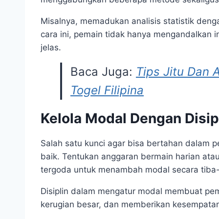
Misalnya, memadukan analisis statistik deng
cara ini, pemain tidak hanya mengandalkan in
jelas.
Baca Juga:
Tips Jitu Dan
Togel Filipina
Kelola Modal Dengan Disip
Salah satu kunci agar bisa bertahan dalam 
baik. Tentukan anggaran bermain harian ata
tergoda untuk menambah modal secara tiba-
Disiplin dalam mengatur modal membuat pema
kerugian besar, dan memberikan kesempatan