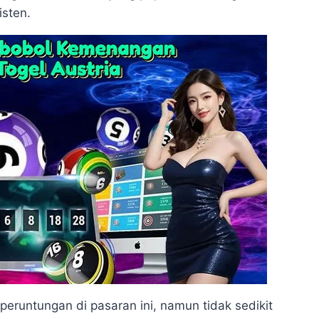
sten.
eruntungan di pasaran ini, namun tidak sedikit