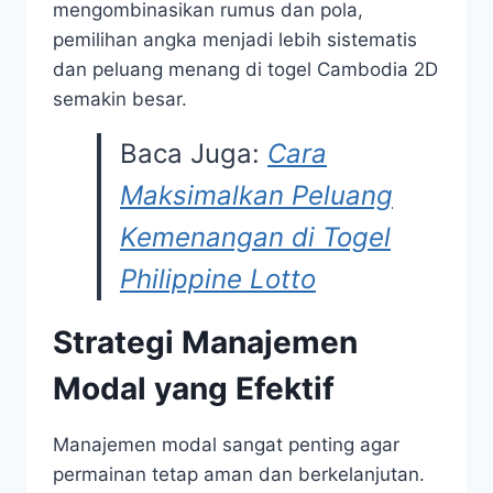
mengombinasikan rumus dan pola,
pemilihan angka menjadi lebih sistematis
dan peluang menang di togel Cambodia 2D
semakin besar.
Baca Juga:
Cara
Maksimalkan Peluang
Kemenangan di Togel
Philippine Lotto
Strategi Manajemen
Modal yang Efektif
Manajemen modal sangat penting agar
permainan tetap aman dan berkelanjutan.