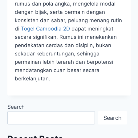
rumus dan pola angka, mengelola modal
dengan bijak, serta bermain dengan
konsisten dan sabar, peluang menang rutin
di
Togel Cambodia 2D
dapat meningkat
secara signifikan. Rumus ini menekankan
pendekatan cerdas dan disiplin, bukan
sekadar keberuntungan, sehingga
permainan lebih terarah dan berpotensi
mendatangkan cuan besar secara
berkelanjutan.
Search
Search