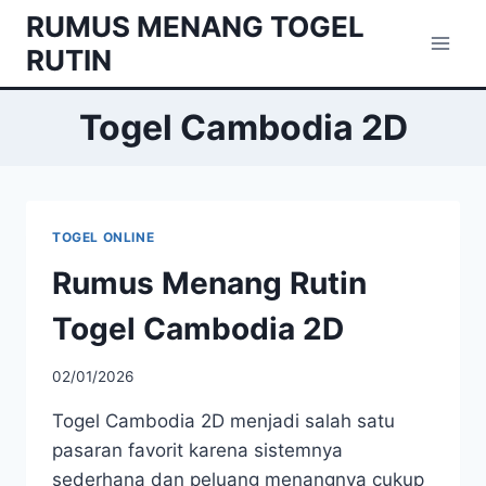
Skip
RUMUS MENANG TOGEL
to
RUTIN
content
Togel Cambodia 2D
TOGEL ONLINE
Rumus Menang Rutin
Togel Cambodia 2D
02/01/2026
Togel Cambodia 2D menjadi salah satu
pasaran favorit karena sistemnya
sederhana dan peluang menangnya cukup