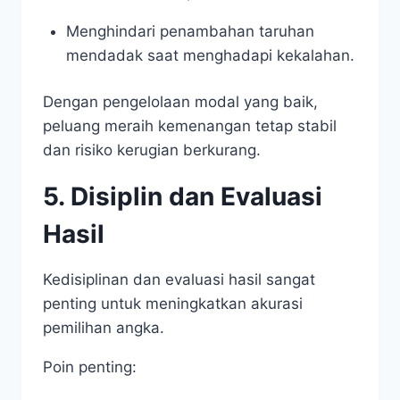
Menghindari penambahan taruhan
mendadak saat menghadapi kekalahan.
Dengan pengelolaan modal yang baik,
peluang meraih kemenangan tetap stabil
dan risiko kerugian berkurang.
5. Disiplin dan Evaluasi
Hasil
Kedisiplinan dan evaluasi hasil sangat
penting untuk meningkatkan akurasi
pemilihan angka.
Poin penting: