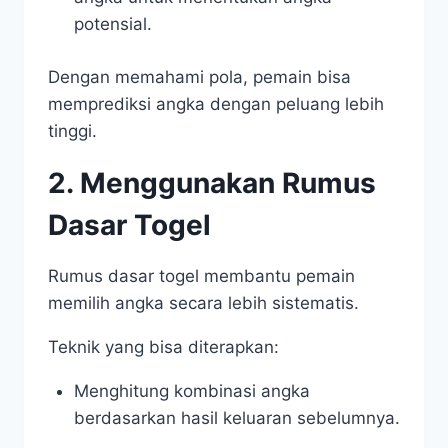
potensial.
Dengan memahami pola, pemain bisa
memprediksi angka dengan peluang lebih
tinggi.
2. Menggunakan Rumus
Dasar Togel
Rumus dasar togel membantu pemain
memilih angka secara lebih sistematis.
Teknik yang bisa diterapkan:
Menghitung kombinasi angka
berdasarkan hasil keluaran sebelumnya.