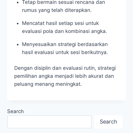
Tetap bermain sesuai rencana dan
rumus yang telah diterapkan.
Mencatat hasil setiap sesi untuk
evaluasi pola dan kombinasi angka.
Menyesuaikan strategi berdasarkan
hasil evaluasi untuk sesi berikutnya.
Dengan disiplin dan evaluasi rutin, strategi
pemilihan angka menjadi lebih akurat dan
peluang menang meningkat.
Search
Search