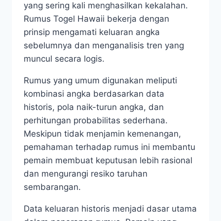
yang sering kali menghasilkan kekalahan.
Rumus Togel Hawaii bekerja dengan
prinsip mengamati keluaran angka
sebelumnya dan menganalisis tren yang
muncul secara logis.
Rumus yang umum digunakan meliputi
kombinasi angka berdasarkan data
historis, pola naik-turun angka, dan
perhitungan probabilitas sederhana.
Meskipun tidak menjamin kemenangan,
pemahaman terhadap rumus ini membantu
pemain membuat keputusan lebih rasional
dan mengurangi resiko taruhan
sembarangan.
Data keluaran historis menjadi dasar utama