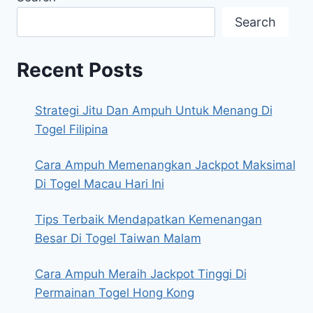
Search
Recent Posts
Strategi Jitu Dan Ampuh Untuk Menang Di
Togel Filipina
Cara Ampuh Memenangkan Jackpot Maksimal
Di Togel Macau Hari Ini
Tips Terbaik Mendapatkan Kemenangan
Besar Di Togel Taiwan Malam
Cara Ampuh Meraih Jackpot Tinggi Di
Permainan Togel Hong Kong