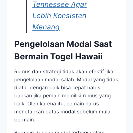
Tennessee Agar
Lebih Konsisten
Menang
Pengelolaan Modal Saat
Bermain Togel Hawaii
Rumus dan strategi tidak akan efektif jika
pengelolaan modal salah. Modal yang tidak
diatur dengan baik bisa cepat habis,
bahkan jika pemain memiliki rumus yang
baik. Oleh karena itu, pemain harus
menetapkan batas modal sebelum mulai
bermain.
Bermain dengan modal terbagi dalam