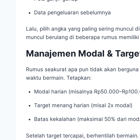
Data pengeluaran sebelumnya
Lalu, pilih angka yang paling sering muncul
muncul berulang di beberapa rumus memiliki 
Manajemen Modal & Targe
Rumus seakurat apa pun tidak akan berguna 
waktu bermain. Tetapkan:
Modal harian (misalnya Rp50.000–Rp100
Target menang harian (misal 2x modal)
Batas kekalahan (maksimal 50% dari mod
Setelah target tercapai, berhentilah bermain