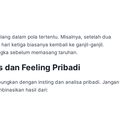
ulang dalam pola tertentu. Misalnya, setelah dua
 hari ketiga biasanya kembali ke ganjil-ganjil.
 angka sebelum memasang taruhan.
 dan Feeling Pribadi
bungkan dengan insting dan analisa pribadi. Jangan
binasikan hasil dari: