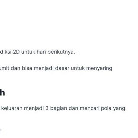
ksi 2D untuk hari berikutnya.
umit dan bisa menjadi dasar untuk menyaring
ah
keluaran menjadi 3 bagian dan mencari pola yang
)