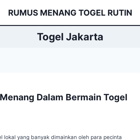
RUMUS MENANG TOGEL RUTIN
Togel Jakarta
 Menang Dalam Bermain Togel
el lokal yang banyak dimainkan oleh para pecinta