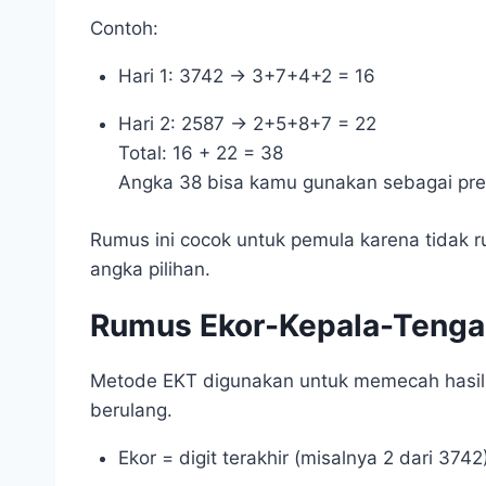
Contoh:
Hari 1: 3742 → 3+7+4+2 = 16
Hari 2: 2587 → 2+5+8+7 = 22
Total: 16 + 22 = 38
Angka 38 bisa kamu gunakan sebagai predi
Rumus ini cocok untuk pemula karena tidak r
angka pilihan.
Rumus Ekor-Kepala-Teng
Metode EKT digunakan untuk memecah hasil 
berulang.
Ekor = digit terakhir (misalnya 2 dari 3742