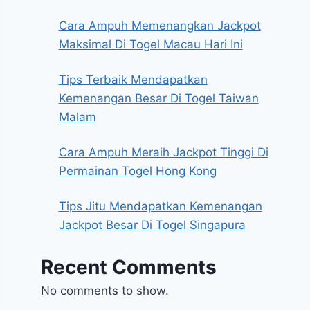
Cara Ampuh Memenangkan Jackpot
Maksimal Di Togel Macau Hari Ini
Tips Terbaik Mendapatkan
Kemenangan Besar Di Togel Taiwan
Malam
Cara Ampuh Meraih Jackpot Tinggi Di
Permainan Togel Hong Kong
Tips Jitu Mendapatkan Kemenangan
Jackpot Besar Di Togel Singapura
Recent Comments
No comments to show.