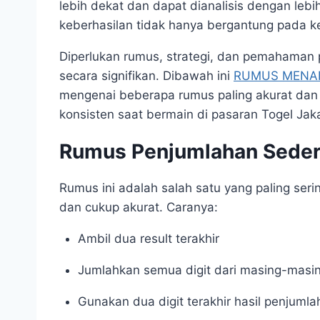
lebih dekat dan dapat dianalisis dengan lebi
keberhasilan tidak hanya bergantung pada 
Diperlukan rumus, strategi, dan pemahaman
secara signifikan. Dibawah ini
RUMUS MENAN
mengenai beberapa rumus paling akurat dan
konsisten saat bermain di pasaran Togel Jaka
Rumus Penjumlahan Seder
Rumus ini adalah salah satu yang paling ser
dan cukup akurat. Caranya:
Ambil dua result terakhir
Jumlahkan semua digit dari masing-masin
Gunakan dua digit terakhir hasil penjuml