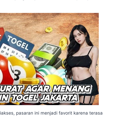
akses, pasaran ini menjadi favorit karena terasa