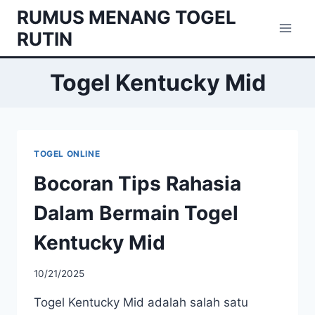
Skip
RUMUS MENANG TOGEL
to
RUTIN
content
Togel Kentucky Mid
TOGEL ONLINE
Bocoran Tips Rahasia
Dalam Bermain Togel
Kentucky Mid
10/21/2025
Togel Kentucky Mid adalah salah satu