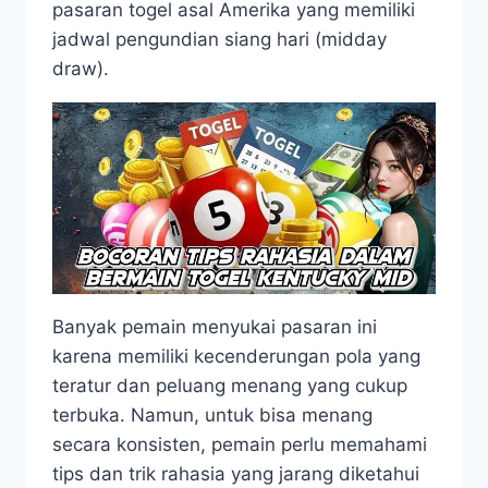
pasaran togel asal Amerika yang memiliki
jadwal pengundian siang hari (midday
draw).
Banyak pemain menyukai pasaran ini
karena memiliki kecenderungan pola yang
teratur dan peluang menang yang cukup
terbuka. Namun, untuk bisa menang
secara konsisten, pemain perlu memahami
tips dan trik rahasia yang jarang diketahui