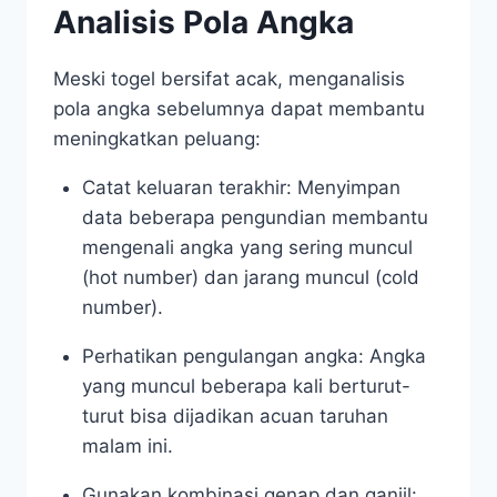
Analisis Pola Angka
Meski togel bersifat acak, menganalisis
pola angka sebelumnya dapat membantu
meningkatkan peluang:
Catat keluaran terakhir: Menyimpan
data beberapa pengundian membantu
mengenali angka yang sering muncul
(hot number) dan jarang muncul (cold
number).
Perhatikan pengulangan angka: Angka
yang muncul beberapa kali berturut-
turut bisa dijadikan acuan taruhan
malam ini.
Gunakan kombinasi genap dan ganjil: