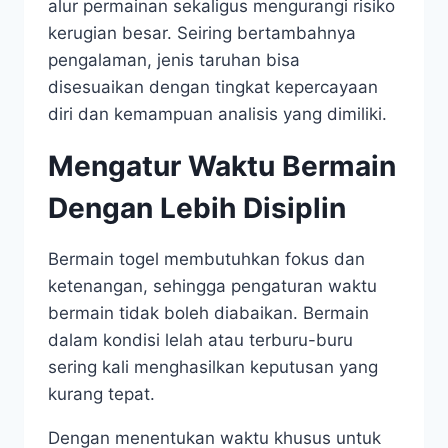
alur permainan sekaligus mengurangi risiko
kerugian besar. Seiring bertambahnya
pengalaman, jenis taruhan bisa
disesuaikan dengan tingkat kepercayaan
diri dan kemampuan analisis yang dimiliki.
Mengatur Waktu Bermain
Dengan Lebih Disiplin
Bermain togel membutuhkan fokus dan
ketenangan, sehingga pengaturan waktu
bermain tidak boleh diabaikan. Bermain
dalam kondisi lelah atau terburu-buru
sering kali menghasilkan keputusan yang
kurang tepat.
Dengan menentukan waktu khusus untuk