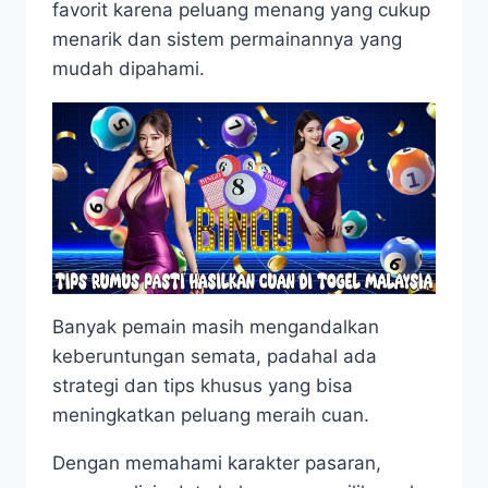
favorit karena peluang menang yang cukup
menarik dan sistem permainannya yang
mudah dipahami.
Banyak pemain masih mengandalkan
keberuntungan semata, padahal ada
strategi dan tips khusus yang bisa
meningkatkan peluang meraih cuan.
Dengan memahami karakter pasaran,