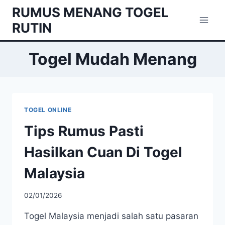
Skip
RUMUS MENANG TOGEL
to
RUTIN
content
Togel Mudah Menang
TOGEL ONLINE
Tips Rumus Pasti
Hasilkan Cuan Di Togel
Malaysia
02/01/2026
Togel Malaysia menjadi salah satu pasaran