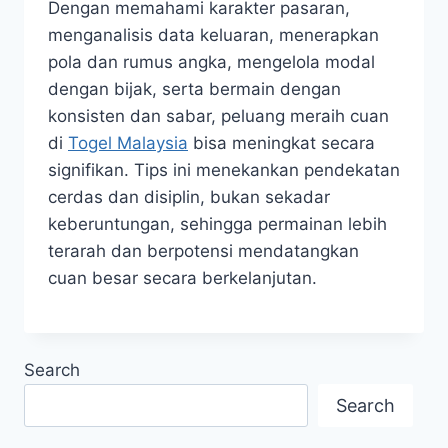
Dengan memahami karakter pasaran,
menganalisis data keluaran, menerapkan
pola dan rumus angka, mengelola modal
dengan bijak, serta bermain dengan
konsisten dan sabar, peluang meraih cuan
di
Togel Malaysia
bisa meningkat secara
signifikan. Tips ini menekankan pendekatan
cerdas dan disiplin, bukan sekadar
keberuntungan, sehingga permainan lebih
terarah dan berpotensi mendatangkan
cuan besar secara berkelanjutan.
Search
Search