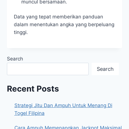
muncul bersamaan.
Data yang tepat memberikan panduan
dalam menentukan angka yang berpeluang
tinggi.
Search
Search
Recent Posts
Strategi Jitu Dan Ampuh Untuk Menang Di
Togel Filipina
Cara Ampuh Memenangkan Jackpot Maksimal