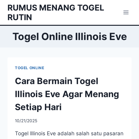
Skip
RUMUS MENANG TOGEL
to
RUTIN
content
Togel Online Illinois Eve
TOGEL ONLINE
Cara Bermain Togel
Illinois Eve Agar Menang
Setiap Hari
10/21/2025
Togel Illinois Eve adalah salah satu pasaran