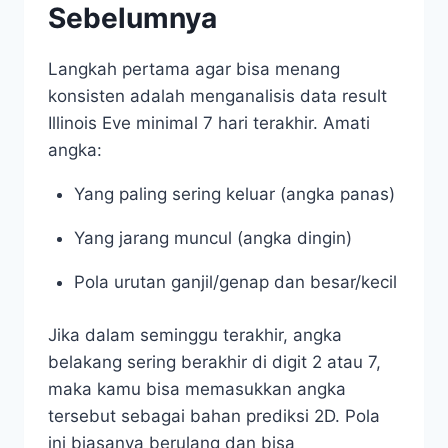
Sebelumnya
Langkah pertama agar bisa menang
konsisten adalah menganalisis data result
Illinois Eve minimal 7 hari terakhir. Amati
angka:
Yang paling sering keluar (angka panas)
Yang jarang muncul (angka dingin)
Pola urutan ganjil/genap dan besar/kecil
Jika dalam seminggu terakhir, angka
belakang sering berakhir di digit 2 atau 7,
maka kamu bisa memasukkan angka
tersebut sebagai bahan prediksi 2D. Pola
ini biasanya berulang dan bisa