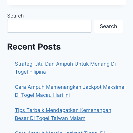
Search
Search
Recent Posts
Strategi Jitu Dan Ampuh Untuk Menang Di
Togel Filipina
Cara Ampuh Memenangkan Jackpot Maksimal
Di Togel Macau Hari Ini
Tips Terbaik Mendapatkan Kemenangan
Besar Di Togel Taiwan Malam