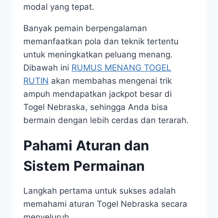
modal yang tepat.
Banyak pemain berpengalaman
memanfaatkan pola dan teknik tertentu
untuk meningkatkan peluang menang.
Dibawah ini
RUMUS MENANG TOGEL
RUTIN
akan membahas mengenai trik
ampuh mendapatkan jackpot besar di
Togel Nebraska, sehingga Anda bisa
bermain dengan lebih cerdas dan terarah.
Pahami Aturan dan
Sistem Permainan
Langkah pertama untuk sukses adalah
memahami aturan Togel Nebraska secara
menyeluruh.