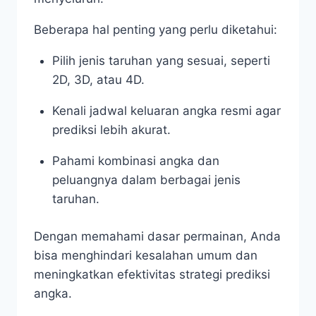
Beberapa hal penting yang perlu diketahui:
Pilih jenis taruhan yang sesuai, seperti
2D, 3D, atau 4D.
Kenali jadwal keluaran angka resmi agar
prediksi lebih akurat.
Pahami kombinasi angka dan
peluangnya dalam berbagai jenis
taruhan.
Dengan memahami dasar permainan, Anda
bisa menghindari kesalahan umum dan
meningkatkan efektivitas strategi prediksi
angka.