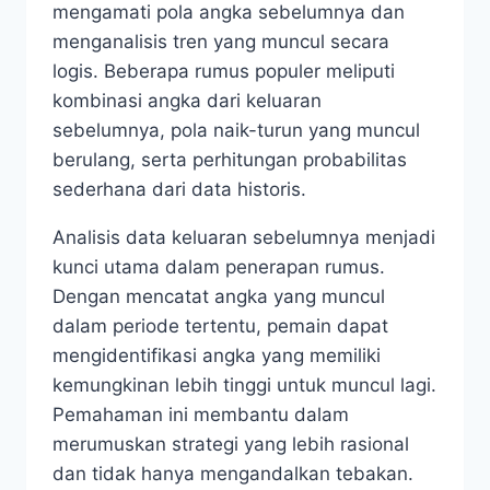
mengamati pola angka sebelumnya dan
menganalisis tren yang muncul secara
logis. Beberapa rumus populer meliputi
kombinasi angka dari keluaran
sebelumnya, pola naik-turun yang muncul
berulang, serta perhitungan probabilitas
sederhana dari data historis.
Analisis data keluaran sebelumnya menjadi
kunci utama dalam penerapan rumus.
Dengan mencatat angka yang muncul
dalam periode tertentu, pemain dapat
mengidentifikasi angka yang memiliki
kemungkinan lebih tinggi untuk muncul lagi.
Pemahaman ini membantu dalam
merumuskan strategi yang lebih rasional
dan tidak hanya mengandalkan tebakan.