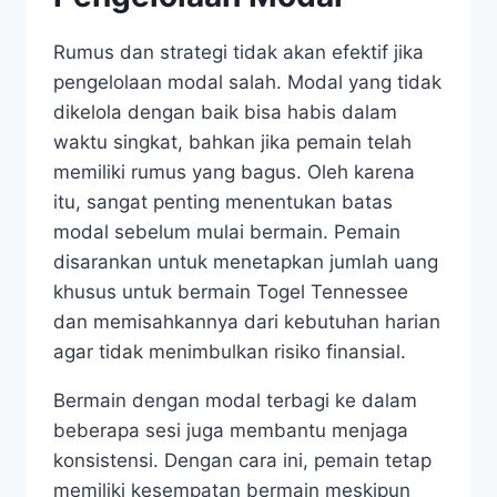
Rumus dan strategi tidak akan efektif jika
pengelolaan modal salah. Modal yang tidak
dikelola dengan baik bisa habis dalam
waktu singkat, bahkan jika pemain telah
memiliki rumus yang bagus. Oleh karena
itu, sangat penting menentukan batas
modal sebelum mulai bermain. Pemain
disarankan untuk menetapkan jumlah uang
khusus untuk bermain Togel Tennessee
dan memisahkannya dari kebutuhan harian
agar tidak menimbulkan risiko finansial.
Bermain dengan modal terbagi ke dalam
beberapa sesi juga membantu menjaga
konsistensi. Dengan cara ini, pemain tetap
memiliki kesempatan bermain meskipun