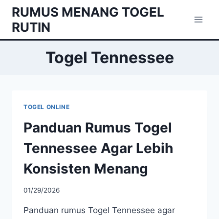
Skip
RUMUS MENANG TOGEL
to
RUTIN
content
Togel Tennessee
TOGEL ONLINE
Panduan Rumus Togel
Tennessee Agar Lebih
Konsisten Menang
01/29/2026
Panduan rumus Togel Tennessee agar