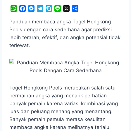
W
F
M
T
S
L
X
S
h
a
e
e
k
i
h
a
c
s
l
y
n
a
Panduan membaca angka Togel Hongkong
t
e
s
e
p
e
r
Pools dengan cara sederhana agar prediksi
s
b
e
g
e
e
lebih terarah, efektif, dan angka potensial tidak
A
o
n
r
terlewat.
p
o
g
a
p
k
e
m
r
Togel Hongkong Pools merupakan salah satu
permainan angka yang menarik perhatian
banyak pemain karena variasi kombinasi yang
luas dan peluang menang yang menantang.
Banyak pemain pemula merasa kesulitan
membaca angka karena melihatnya terlalu