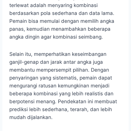
terlewat adalah menyaring kombinasi
berdasarkan pola sederhana dan data lama.
Pemain bisa memulai dengan memilih angka
panas, kemudian menambahkan beberapa
angka dingin agar kombinasi seimbang.
Selain itu, memperhatikan keseimbangan
ganjil-genap dan jarak antar angka juga
membantu mempersempit pilihan. Dengan
penyaringan yang sistematis, pemain dapat
mengurangi ratusan kemungkinan menjadi
beberapa kombinasi yang lebih realistis dan
berpotensi menang. Pendekatan ini membuat
prediksi lebih sederhana, terarah, dan lebih
mudah dijalankan.