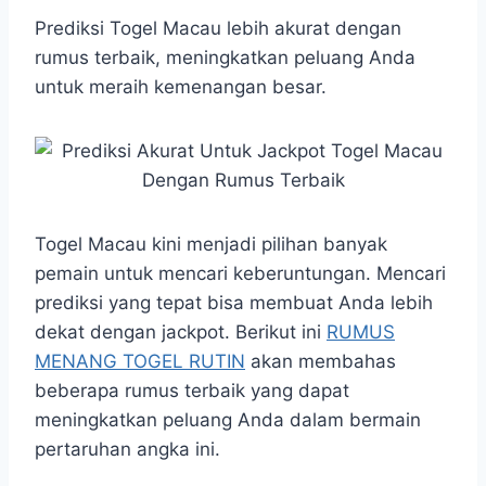
h
a
e
e
k
i
h
a
c
s
l
y
n
a
Prediksi Togel Macau lebih akurat dengan
t
e
s
e
p
e
r
rumus terbaik, meningkatkan peluang Anda
s
b
e
g
e
e
untuk meraih kemenangan besar.
A
o
n
r
p
o
g
a
p
k
e
m
r
Togel Macau kini menjadi pilihan banyak
pemain untuk mencari keberuntungan. Mencari
prediksi yang tepat bisa membuat Anda lebih
dekat dengan jackpot. Berikut ini
RUMUS
MENANG TOGEL RUTIN
akan membahas
beberapa rumus terbaik yang dapat
meningkatkan peluang Anda dalam bermain
pertaruhan angka ini.