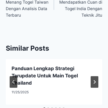
Menang Togel Taiwan
Mendapatkan Cuan di
Dengan Analisis Data
Togel India Dengan
Terbaru
Teknik Jitu
Similar Posts
Panduan Lengkap Strategi
Terupdate Untuk Main Togel
Thailand
11/25/2025