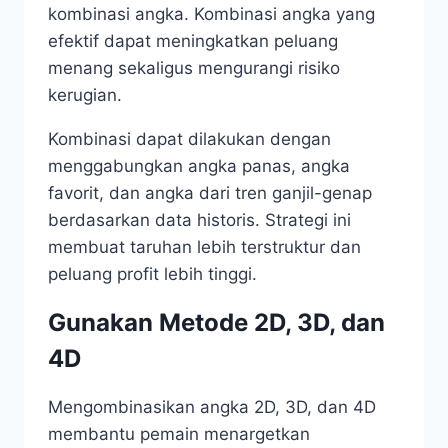
kombinasi angka. Kombinasi angka yang
efektif dapat meningkatkan peluang
menang sekaligus mengurangi risiko
kerugian.
Kombinasi dapat dilakukan dengan
menggabungkan angka panas, angka
favorit, dan angka dari tren ganjil-genap
berdasarkan data historis. Strategi ini
membuat taruhan lebih terstruktur dan
peluang profit lebih tinggi.
Gunakan Metode 2D, 3D, dan
4D
Mengombinasikan angka 2D, 3D, dan 4D
membantu pemain menargetkan