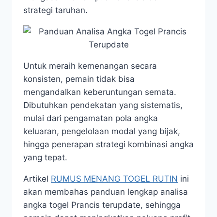
strategi taruhan.
Untuk meraih kemenangan secara
konsisten, pemain tidak bisa
mengandalkan keberuntungan semata.
Dibutuhkan pendekatan yang sistematis,
mulai dari pengamatan pola angka
keluaran, pengelolaan modal yang bijak,
hingga penerapan strategi kombinasi angka
yang tepat.
Artikel
RUMUS MENANG TOGEL RUTIN
ini
akan membahas panduan lengkap analisa
angka togel Prancis terupdate, sehingga