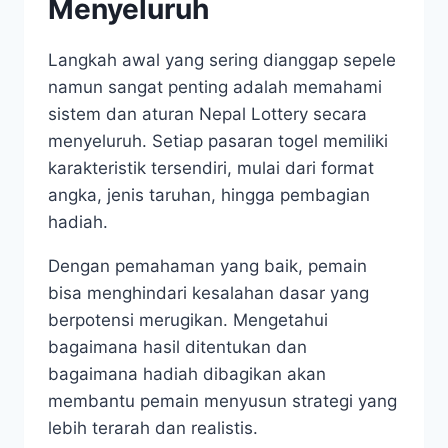
Menyeluruh
Langkah awal yang sering dianggap sepele
namun sangat penting adalah memahami
sistem dan aturan Nepal Lottery secara
menyeluruh. Setiap pasaran togel memiliki
karakteristik tersendiri, mulai dari format
angka, jenis taruhan, hingga pembagian
hadiah.
Dengan pemahaman yang baik, pemain
bisa menghindari kesalahan dasar yang
berpotensi merugikan. Mengetahui
bagaimana hasil ditentukan dan
bagaimana hadiah dibagikan akan
membantu pemain menyusun strategi yang
lebih terarah dan realistis.