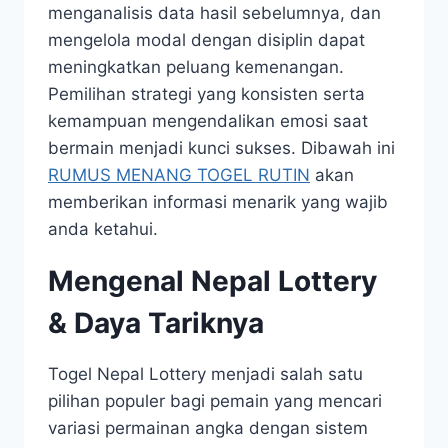
menganalisis data hasil sebelumnya, dan
mengelola modal dengan disiplin dapat
meningkatkan peluang kemenangan.
Pemilihan strategi yang konsisten serta
kemampuan mengendalikan emosi saat
bermain menjadi kunci sukses. Dibawah ini
RUMUS MENANG TOGEL RUTIN
akan
memberikan informasi menarik yang wajib
anda ketahui.
Mengenal Nepal Lottery
& Daya Tariknya
Togel Nepal Lottery menjadi salah satu
pilihan populer bagi pemain yang mencari
variasi permainan angka dengan sistem