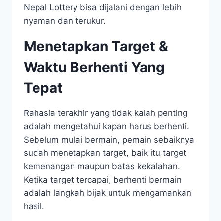
Nepal Lottery bisa dijalani dengan lebih
nyaman dan terukur.
Menetapkan Target &
Waktu Berhenti Yang
Tepat
Rahasia terakhir yang tidak kalah penting
adalah mengetahui kapan harus berhenti.
Sebelum mulai bermain, pemain sebaiknya
sudah menetapkan target, baik itu target
kemenangan maupun batas kekalahan.
Ketika target tercapai, berhenti bermain
adalah langkah bijak untuk mengamankan
hasil.