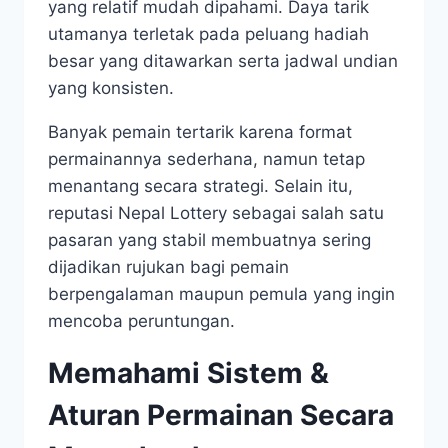
yang relatif mudah dipahami. Daya tarik
utamanya terletak pada peluang hadiah
besar yang ditawarkan serta jadwal undian
yang konsisten.
Banyak pemain tertarik karena format
permainannya sederhana, namun tetap
menantang secara strategi. Selain itu,
reputasi Nepal Lottery sebagai salah satu
pasaran yang stabil membuatnya sering
dijadikan rujukan bagi pemain
berpengalaman maupun pemula yang ingin
mencoba peruntungan.
Memahami Sistem &
Aturan Permainan Secara