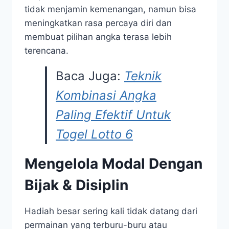
tidak menjamin kemenangan, namun bisa
meningkatkan rasa percaya diri dan
membuat pilihan angka terasa lebih
terencana.
Baca Juga:
Teknik
Kombinasi Angka
Paling Efektif Untuk
Togel Lotto 6
Mengelola Modal Dengan
Bijak & Disiplin
Hadiah besar sering kali tidak datang dari
permainan yang terburu-buru atau