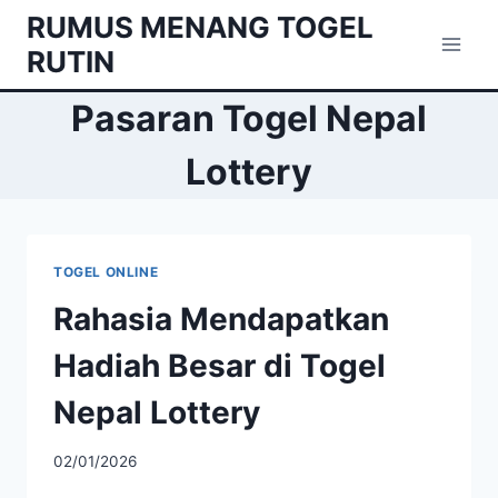
Skip
RUMUS MENANG TOGEL
to
RUTIN
content
Pasaran Togel Nepal
Lottery
TOGEL ONLINE
Rahasia Mendapatkan
Hadiah Besar di Togel
Nepal Lottery
02/01/2026