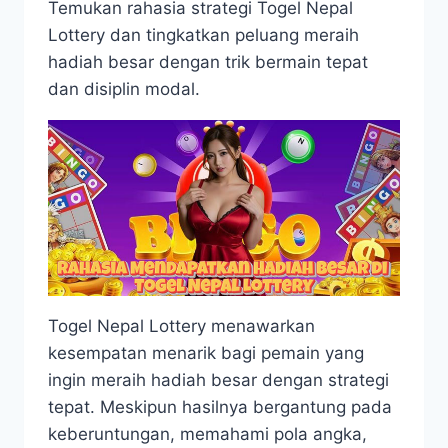
Temukan rahasia strategi Togel Nepal
Lottery dan tingkatkan peluang meraih
hadiah besar dengan trik bermain tepat
dan disiplin modal.
Togel Nepal Lottery menawarkan
kesempatan menarik bagi pemain yang
ingin meraih hadiah besar dengan strategi
tepat. Meskipun hasilnya bergantung pada
keberuntungan, memahami pola angka,