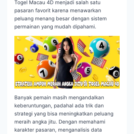
Togel Macau 4D menjadi salah satu
pasaran favorit karena menawarkan
peluang menang besar dengan sistem
permainan yang mudah dipahami.
Banyak pemain masih mengandalkan
keberuntungan, padahal ada trik dan
strategi yang bisa meningkatkan peluang
meraih angka jitu. Dengan memahami
karakter pasaran, menganalisis data