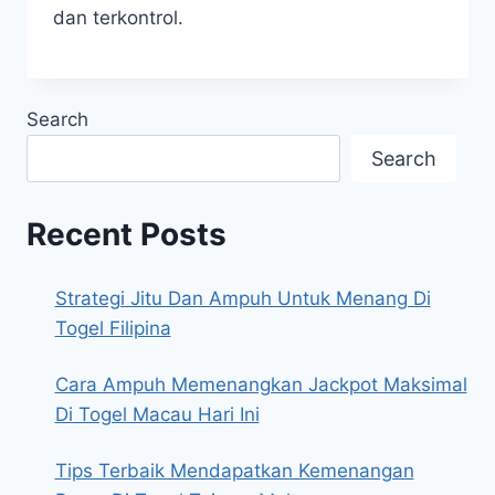
dan terkontrol.
Search
Search
Recent Posts
Strategi Jitu Dan Ampuh Untuk Menang Di
Togel Filipina
Cara Ampuh Memenangkan Jackpot Maksimal
Di Togel Macau Hari Ini
Tips Terbaik Mendapatkan Kemenangan