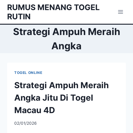
Skip
RUMUS MENANG TOGEL
to
RUTIN
content
Strategi Ampuh Meraih
Angka
TOGEL ONLINE
Strategi Ampuh Meraih
Angka Jitu Di Togel
Macau 4D
02/01/2026