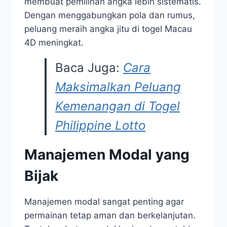
membuat pemilihan angka lebih sistematis.
Dengan menggabungkan pola dan rumus,
peluang meraih angka jitu di togel Macau
4D meningkat.
Baca Juga:
Cara
Maksimalkan Peluang
Kemenangan di Togel
Philippine Lotto
Manajemen Modal yang
Bijak
Manajemen modal sangat penting agar
permainan tetap aman dan berkelanjutan.