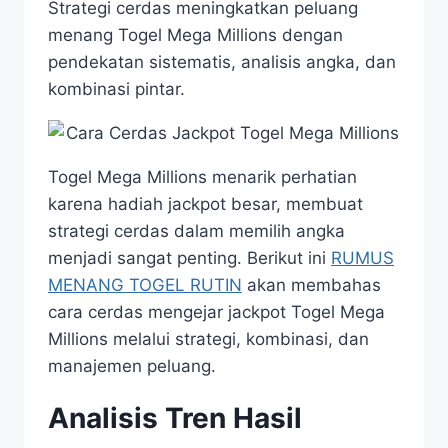
Strategi cerdas meningkatkan peluang
menang Togel Mega Millions dengan
pendekatan sistematis, analisis angka, dan
kombinasi pintar.
Togel Mega Millions menarik perhatian
karena hadiah jackpot besar, membuat
strategi cerdas dalam memilih angka
menjadi sangat penting. Berikut ini
RUMUS
MENANG TOGEL RUTIN
akan membahas
cara cerdas mengejar jackpot Togel Mega
Millions melalui strategi, kombinasi, dan
manajemen peluang.
Analisis Tren Hasil