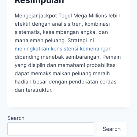
Kesimpulan
Mengejar jackpot Togel Mega Millions lebih
efektif dengan analisis tren, kombinasi
sistematis, keseimbangan angka, dan
manajemen peluang. Strategi ini
meningkatkan konsistensi kemenangan
dibanding menebak sembarangan. Pemain
yang disiplin dan memahami probabilitas
dapat memaksimalkan peluang meraih
hadiah besar dengan pendekatan cerdas
dan terstruktur.
Search
Search