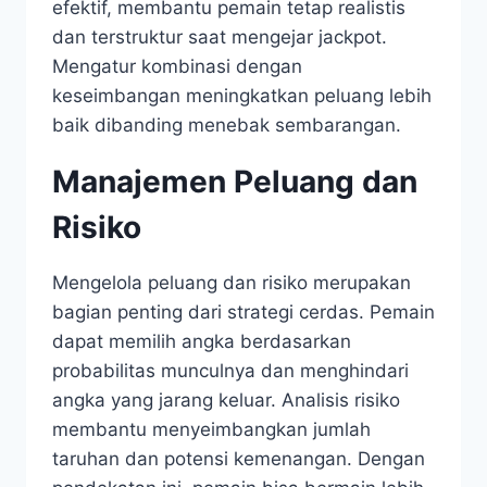
efektif, membantu pemain tetap realistis
dan terstruktur saat mengejar jackpot.
Mengatur kombinasi dengan
keseimbangan meningkatkan peluang lebih
baik dibanding menebak sembarangan.
Manajemen Peluang dan
Risiko
Mengelola peluang dan risiko merupakan
bagian penting dari strategi cerdas. Pemain
dapat memilih angka berdasarkan
probabilitas munculnya dan menghindari
angka yang jarang keluar. Analisis risiko
membantu menyeimbangkan jumlah
taruhan dan potensi kemenangan. Dengan