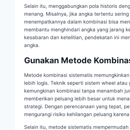
Selain itu, menggabungkan pola historis den
menang. Misalnya, jika angka tertentu serin
menempatkannya dalam kombinasi bisa menjad
membantu menghindari angka yang jarang kel
kesabaran dan ketelitian, pendekatan ini me
angka.
Gunakan Metode Kombinas
Metode kombinasi sistematis memungkinkan 
lebih logis. Teknik seperti sistem wheel at
kemungkinan kombinasi tanpa menambah juml
memberikan peluang lebih besar untuk mena
strategi. Dengan perencanaan yang tepat, pe
mengurangi risiko kehilangan peluang karena
Selain itu, metode sistematis mempermudah 