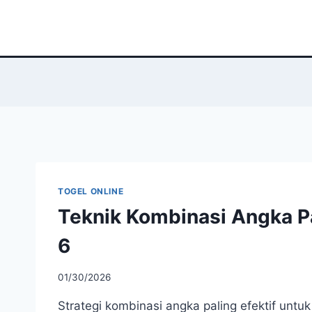
Skip
to
content
TOGEL ONLINE
Teknik Kombinasi Angka Pa
6
01/30/2026
Strategi kombinasi angka paling efektif unt