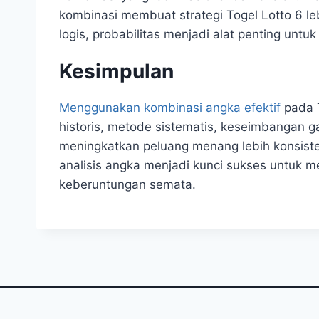
kombinasi membuat strategi Togel Lotto 6 le
logis, probabilitas menjadi alat penting un
Kesimpulan
Menggunakan kombinasi angka efektif
pada 
historis, metode sistematis, keseimbangan gan
meningkatkan peluang menang lebih konsiste
analisis angka menjadi kunci sukses untuk
keberuntungan semata.