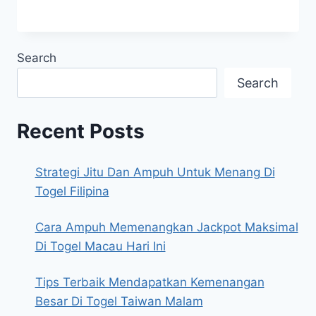
Search
Search
Recent Posts
Strategi Jitu Dan Ampuh Untuk Menang Di
Togel Filipina
Cara Ampuh Memenangkan Jackpot Maksimal
Di Togel Macau Hari Ini
Tips Terbaik Mendapatkan Kemenangan
Besar Di Togel Taiwan Malam