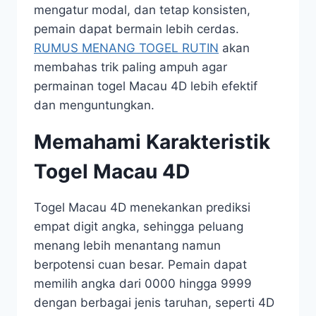
mengatur modal, dan tetap konsisten,
pemain dapat bermain lebih cerdas.
RUMUS MENANG TOGEL RUTIN
akan
membahas trik paling ampuh agar
permainan togel Macau 4D lebih efektif
dan menguntungkan.
Memahami Karakteristik
Togel Macau 4D
Togel Macau 4D menekankan prediksi
empat digit angka, sehingga peluang
menang lebih menantang namun
berpotensi cuan besar. Pemain dapat
memilih angka dari 0000 hingga 9999
dengan berbagai jenis taruhan, seperti 4D