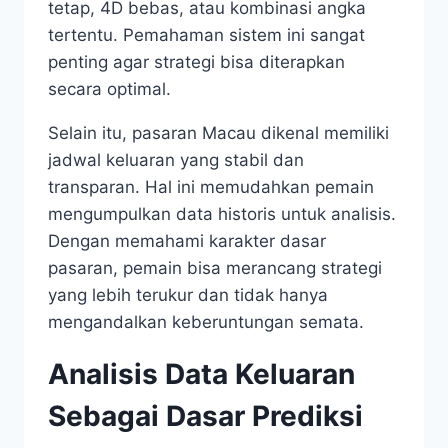
tetap, 4D bebas, atau kombinasi angka
tertentu. Pemahaman sistem ini sangat
penting agar strategi bisa diterapkan
secara optimal.
Selain itu, pasaran Macau dikenal memiliki
jadwal keluaran yang stabil dan
transparan. Hal ini memudahkan pemain
mengumpulkan data historis untuk analisis.
Dengan memahami karakter dasar
pasaran, pemain bisa merancang strategi
yang lebih terukur dan tidak hanya
mengandalkan keberuntungan semata.
Analisis Data Keluaran
Sebagai Dasar Prediksi