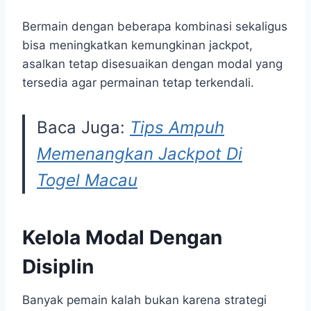
Bermain dengan beberapa kombinasi sekaligus
bisa meningkatkan kemungkinan jackpot,
asalkan tetap disesuaikan dengan modal yang
tersedia agar permainan tetap terkendali.
Baca Juga:
Tips Ampuh
Memenangkan Jackpot Di
Togel Macau
Kelola Modal Dengan
Disiplin
Banyak pemain kalah bukan karena strategi