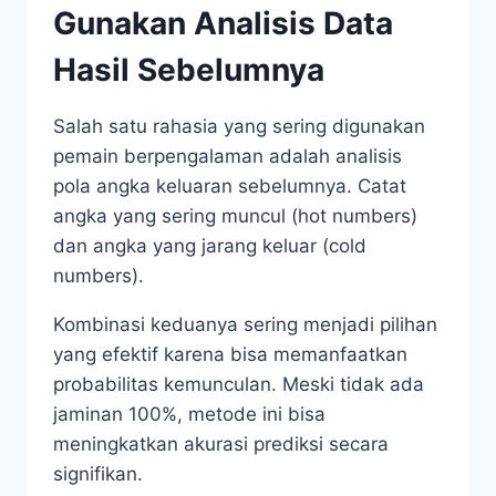
Gunakan Analisis Data
Hasil Sebelumnya
Salah satu rahasia yang sering digunakan
pemain berpengalaman adalah analisis
pola angka keluaran sebelumnya. Catat
angka yang sering muncul (hot numbers)
dan angka yang jarang keluar (cold
numbers).
Kombinasi keduanya sering menjadi pilihan
yang efektif karena bisa memanfaatkan
probabilitas kemunculan. Meski tidak ada
jaminan 100%, metode ini bisa
meningkatkan akurasi prediksi secara
signifikan.