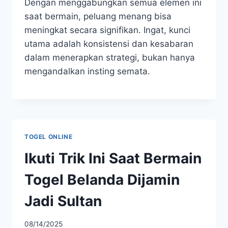
Dengan menggabungkan semua elemen ini
saat bermain, peluang menang bisa
meningkat secara signifikan. Ingat, kunci
utama adalah konsistensi dan kesabaran
dalam menerapkan strategi, bukan hanya
mengandalkan insting semata.
TOGEL ONLINE
Ikuti Trik Ini Saat Bermain
Togel Belanda Dijamin
Jadi Sultan
08/14/2025