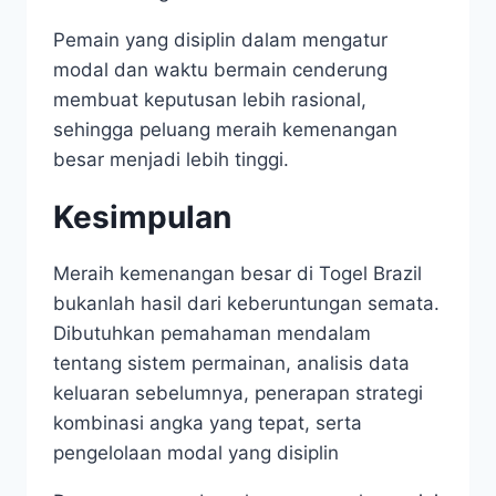
Pemain yang disiplin dalam mengatur
modal dan waktu bermain cenderung
membuat keputusan lebih rasional,
sehingga peluang meraih kemenangan
besar menjadi lebih tinggi.
Kesimpulan
Meraih kemenangan besar di Togel Brazil
bukanlah hasil dari keberuntungan semata.
Dibutuhkan pemahaman mendalam
tentang sistem permainan, analisis data
keluaran sebelumnya, penerapan strategi
kombinasi angka yang tepat, serta
pengelolaan modal yang disiplin