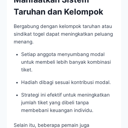
Taruhan dan Kelompok
Bergabung dengan kelompok taruhan atau
sindikat togel dapat meningkatkan peluang
menang.
Setiap anggota menyumbang modal
untuk membeli lebih banyak kombinasi
tiket.
Hadiah dibagi sesuai kontribusi modal.
Strategi ini efektif untuk meningkatkan
jumlah tiket yang dibeli tanpa
membebani keuangan individu.
Selain itu, beberapa pemain juga