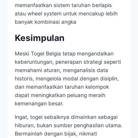
memanfaatkan sistem taruhan berlapis
atau wheel system untuk mencakup lebih
banyak kombinasi angka
Kesimpulan
Meski Togel Belgia tetap mengandalkan
keberuntungan, penerapan strategi seperti
memahami aturan, menganalisis data
historis, mengelola modal dengan disiplin,
dan memanfaatkan taruhan kelompok
dapat meningkatkan peluang meraih
kemenangan besar.
Ingat, togel sebaiknya dimainkan sebagai
hiburan, bukan sumber penghasilan utama.
Bermainlah dengan bijak, nikmati