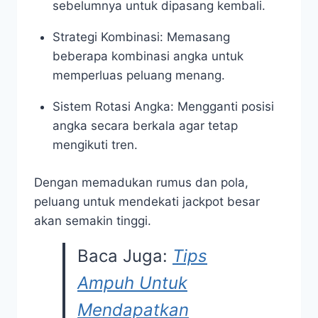
sebelumnya untuk dipasang kembali.
Strategi Kombinasi: Memasang
beberapa kombinasi angka untuk
memperluas peluang menang.
Sistem Rotasi Angka: Mengganti posisi
angka secara berkala agar tetap
mengikuti tren.
Dengan memadukan rumus dan pola,
peluang untuk mendekati jackpot besar
akan semakin tinggi.
Baca Juga:
Tips
Ampuh Untuk
Mendapatkan