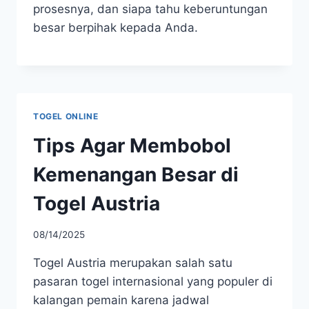
prosesnya, dan siapa tahu keberuntungan
besar berpihak kepada Anda.
TOGEL ONLINE
Tips Agar Membobol
Kemenangan Besar di
Togel Austria
08/14/2025
Togel Austria merupakan salah satu
pasaran togel internasional yang populer di
kalangan pemain karena jadwal