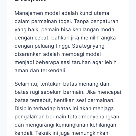
Manajemen modal adalah kunci utama
dalam permainan togel. Tanpa pengaturan
yang baik, pemain bisa kehilangan modal
dengan cepat, bahkan jika memilih angka
dengan peluang tinggi. Strategi yang
disarankan adalah membagi modal
menjadi beberapa sesi taruhan agar lebih
aman dan terkendali.
Selain itu, tentukan batas menang dan
batas rugi sebelum bermain. Jika mencapai
batas tersebut, hentikan sesi permainan.
Disiplin terhadap batas ini akan menjaga
pengalaman bermain tetap menyenangkan
dan mengurangi kemungkinan kehilangan
kendali. Teknik ini juga memungkinkan