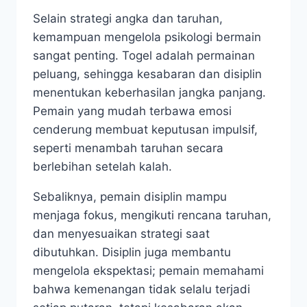
Selain strategi angka dan taruhan,
kemampuan mengelola psikologi bermain
sangat penting. Togel adalah permainan
peluang, sehingga kesabaran dan disiplin
menentukan keberhasilan jangka panjang.
Pemain yang mudah terbawa emosi
cenderung membuat keputusan impulsif,
seperti menambah taruhan secara
berlebihan setelah kalah.
Sebaliknya, pemain disiplin mampu
menjaga fokus, mengikuti rencana taruhan,
dan menyesuaikan strategi saat
dibutuhkan. Disiplin juga membantu
mengelola ekspektasi; pemain memahami
bahwa kemenangan tidak selalu terjadi