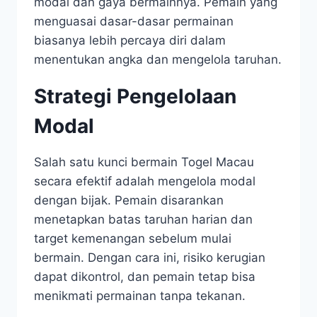
modal dan gaya bermainnya. Pemain yang
menguasai dasar-dasar permainan
biasanya lebih percaya diri dalam
menentukan angka dan mengelola taruhan.
Strategi Pengelolaan
Modal
Salah satu kunci bermain Togel Macau
secara efektif adalah mengelola modal
dengan bijak. Pemain disarankan
menetapkan batas taruhan harian dan
target kemenangan sebelum mulai
bermain. Dengan cara ini, risiko kerugian
dapat dikontrol, dan pemain tetap bisa
menikmati permainan tanpa tekanan.