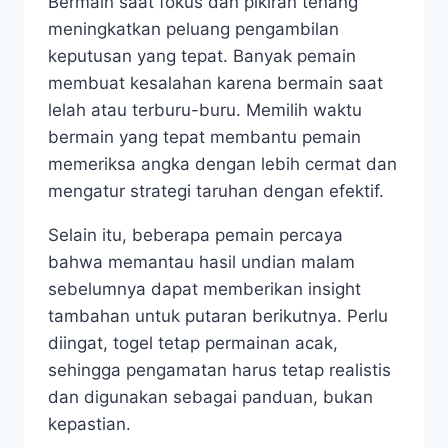
Bermain saat fokus dan pikiran tenang
meningkatkan peluang pengambilan
keputusan yang tepat. Banyak pemain
membuat kesalahan karena bermain saat
lelah atau terburu-buru. Memilih waktu
bermain yang tepat membantu pemain
memeriksa angka dengan lebih cermat dan
mengatur strategi taruhan dengan efektif.
Selain itu, beberapa pemain percaya
bahwa memantau hasil undian malam
sebelumnya dapat memberikan insight
tambahan untuk putaran berikutnya. Perlu
diingat, togel tetap permainan acak,
sehingga pengamatan harus tetap realistis
dan digunakan sebagai panduan, bukan
kepastian.