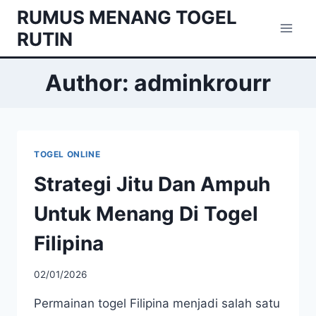
Skip
RUMUS MENANG TOGEL
to
RUTIN
content
Author: adminkrourr
TOGEL ONLINE
Strategi Jitu Dan Ampuh
Untuk Menang Di Togel
Filipina
02/01/2026
Permainan togel Filipina menjadi salah satu