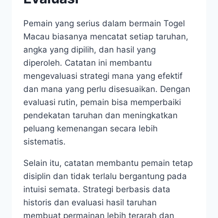
Pemain yang serius dalam bermain Togel
Macau biasanya mencatat setiap taruhan,
angka yang dipilih, dan hasil yang
diperoleh. Catatan ini membantu
mengevaluasi strategi mana yang efektif
dan mana yang perlu disesuaikan. Dengan
evaluasi rutin, pemain bisa memperbaiki
pendekatan taruhan dan meningkatkan
peluang kemenangan secara lebih
sistematis.
Selain itu, catatan membantu pemain tetap
disiplin dan tidak terlalu bergantung pada
intuisi semata. Strategi berbasis data
historis dan evaluasi hasil taruhan
membuat permainan lebih terarah dan