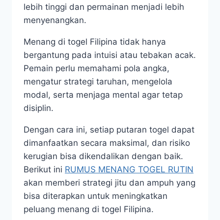
lebih tinggi dan permainan menjadi lebih
menyenangkan.
Menang di togel Filipina tidak hanya
bergantung pada intuisi atau tebakan acak.
Pemain perlu memahami pola angka,
mengatur strategi taruhan, mengelola
modal, serta menjaga mental agar tetap
disiplin.
Dengan cara ini, setiap putaran togel dapat
dimanfaatkan secara maksimal, dan risiko
kerugian bisa dikendalikan dengan baik.
Berikut ini
RUMUS MENANG TOGEL RUTIN
akan memberi strategi jitu dan ampuh yang
bisa diterapkan untuk meningkatkan
peluang menang di togel Filipina.