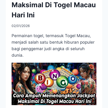
Maksimal Di Togel Macau
Hari Ini
02/01/2026
Permainan togel, termasuk Togel Macau,
menjadi salah satu bentuk hiburan populer
bagi penggemar judi angka di seluruh
dunia.