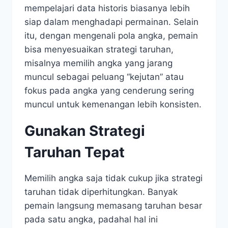
mempelajari data historis biasanya lebih
siap dalam menghadapi permainan. Selain
itu, dengan mengenali pola angka, pemain
bisa menyesuaikan strategi taruhan,
misalnya memilih angka yang jarang
muncul sebagai peluang “kejutan” atau
fokus pada angka yang cenderung sering
muncul untuk kemenangan lebih konsisten.
Gunakan Strategi
Taruhan Tepat
Memilih angka saja tidak cukup jika strategi
taruhan tidak diperhitungkan. Banyak
pemain langsung memasang taruhan besar
pada satu angka, padahal hal ini