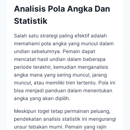
Analisis Pola Angka Dan
Statistik
Salah satu strategi paling efektif adalah
memahami pola angka yang muncul dalam
undian sebelumnya. Pemain dapat
mencatat hasil undian dalam beberapa
periode terakhir, kemudian menganalisis
angka mana yang sering muncul, jarang
muncul, atau memiliki tren tertentu. Pola ini
bisa menjadi panduan dalam menentukan
angka yang akan dipilih.
Meskipun togel tetap permainan peluang,
pendekatan analisis statistik ini mengurangi
unsur tebakan murni. Pemain yang rajin