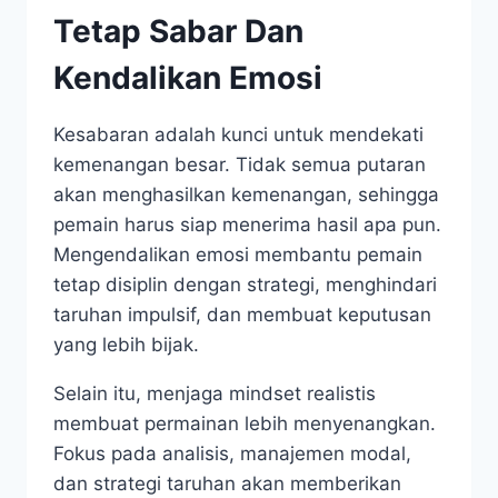
Tetap Sabar Dan
Kendalikan Emosi
Kesabaran adalah kunci untuk mendekati
kemenangan besar. Tidak semua putaran
akan menghasilkan kemenangan, sehingga
pemain harus siap menerima hasil apa pun.
Mengendalikan emosi membantu pemain
tetap disiplin dengan strategi, menghindari
taruhan impulsif, dan membuat keputusan
yang lebih bijak.
Selain itu, menjaga mindset realistis
membuat permainan lebih menyenangkan.
Fokus pada analisis, manajemen modal,
dan strategi taruhan akan memberikan